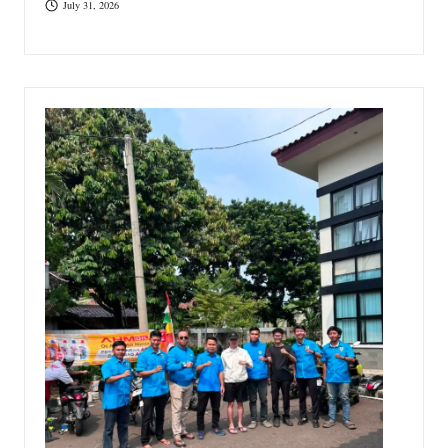
July 31, 2026
T
D