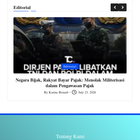
Editorial
Posted
P
Editorial
in
i
MK
Negara Bijak, Rakyat Bayar Pajak: Menolak Militerisasi
dalam Pengawasan Pajak
By
Karina Benard
July 23, 2026
Posted
by
Tentang Kami