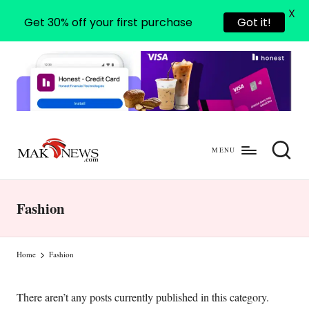
X
Get 30% off your first purchase
Got it!
MENU
m
mengabarkan
a
dengan
Fashion
benar
k
-
Home
Fashion
n
e
There aren’t any posts currently published in this category.