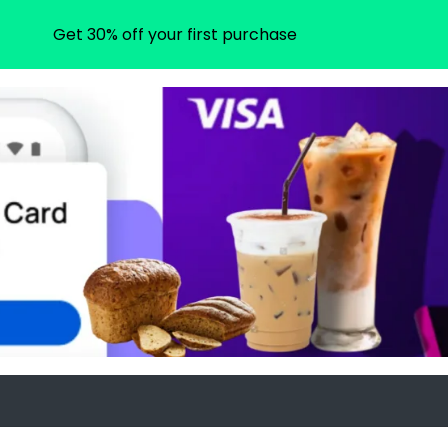
Get 30% off your first purchase
om
agram.com