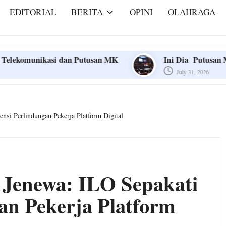
EDITORIAL
BERITA
OPINI
OLAHRAGA
dan Putusan MK
Ini Dia Putusan MK Terkait MBG
July 31, 2026
dan Putusan MK
Ini Dia Putusan MK Terkait MBG
July 31, 2026
nsi Perlindungan Pekerja Platform Digital
 Jenewa: ILO Sepakati
an Pekerja Platform