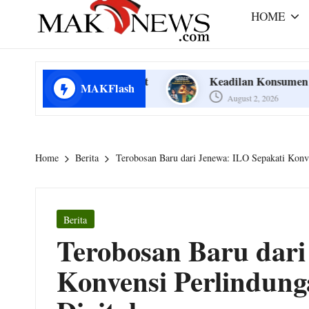
r
e
HOME
a
m
m
mengabarkan
a
dengan
 Masyarakat
Keadilan Konsumen Telekomunikasi 
MAKFlash
August 2, 2026
benar
k
 Masyarakat
Keadilan Konsumen Telekomunikasi 
-
August 2, 2026
Home
Berita
Terobosan Baru dari Jenewa: ILO Sepakati Konve
n
e
Posted
Berita
w
in
Terobosan Baru dari
s.
Konvensi Perlindung
c