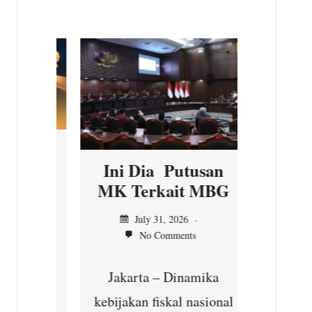
Kepal
Ilir,
Ser
unt
Jul
No
n
Ini Dia Putusan
asi
MK Terkait MBG
Cibu
n MK
July 31, 2026
Seba
No Comments
kepedu
Jakarta – Dinamika
masya
yang
kebijakan fiskal nasional
Subhan,