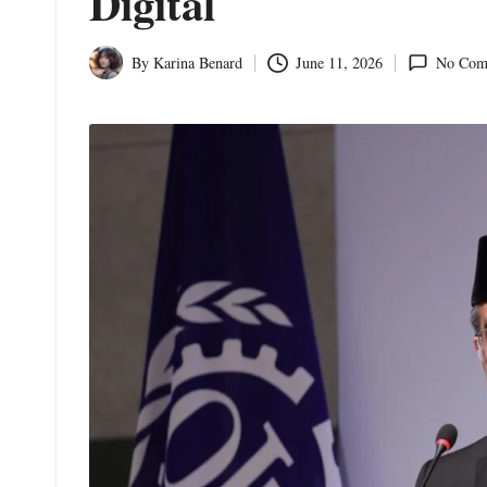
Digital
o
m
By
Karina Benard
June 11, 2026
No Com
Posted
by