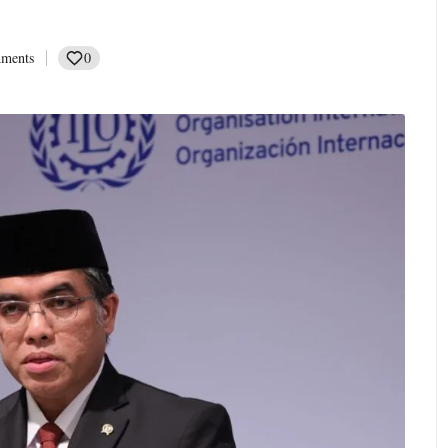
0
ments