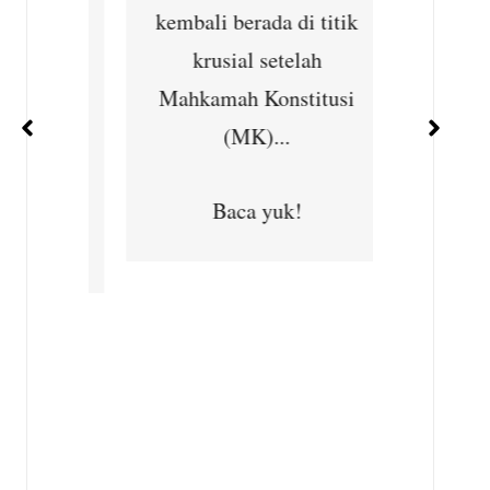
ernet
kembali berada di titik
Desa
han
krusial setelah
Kec
ejajar
Mahkamah Konstitusi
 dan
(MK)...
B
ara...
Baca yuk!