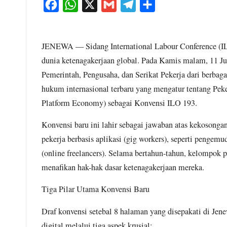
F
W
X
G
T
S
a
h
m
e
h
c
a
a
l
a
JENEWA — Sidang International Labour Conference (ILC
e
t
i
e
r
dunia ketenagakerjaan global. Pada Kamis malam, 11 Juni 
b
s
l
g
e
Pemerintah, Pengusaha, dan Serikat Pekerja dari berbaga
o
A
r
hukum internasional terbaru yang mengatur tentang Pek
o
p
a
Platform Economy) sebagai Konvensi ILO 193.
k
p
m
Konvensi baru ini lahir sebagai jawaban atas kekosonga
pekerja berbasis aplikasi (gig workers), seperti pengemud
(online freelancers). Selama bertahun-tahun, kelompok p
menafikan hak-hak dasar ketenagakerjaan mereka.
Tiga Pilar Utama Konvensi Baru
Draf konvensi setebal 8 halaman yang disepakati di Jene
digital melalui tiga aspek krusial: