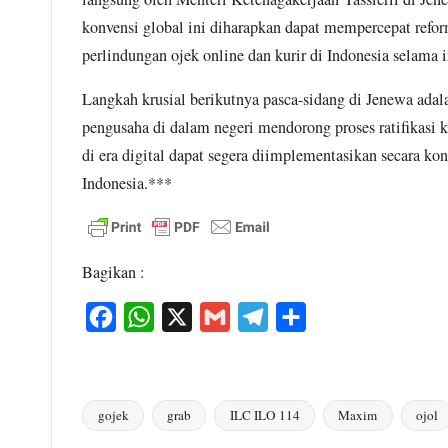
Cibungbulang –
konvensi global ini diharapkan dapat mempercepat reform
perlindungan ojek online dan kurir di Indonesia selama 
Sebagai bentuk
kepedulian terhadap
Langkah krusial berikutnya pasca-sidang di Jenewa adal
pengusaha di dalam negeri mendorong proses ratifikasi ko
masyarakat, Bapak
di era digital dapat segera diimplementasikan secara ko
Subhan, S.IP, Kepala
Indonesia.***
Desa Situ Ilir,
Kecamatan...
Bagikan :
Baca yuk!
F
W
X
G
T
S
a
h
m
e
h
c
a
a
l
a
e
t
i
e
r
gojek
grab
ILC ILO 114
Maxim
ojol
Tags:
b
s
l
g
e