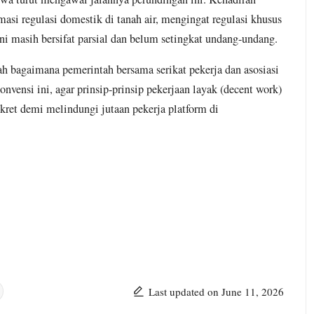
AHM Bagi-Bagi
menempatkan int
asi regulasi domestik di tanah air, mengingat regulasi khusus
Oli Gratis dan Cek
sebagai kebutu
ini masih bersifat parsial dan belum setingkat undang-undang.
Kendaraan Untuk
primer—bahkan s
Masyarakat
ah bagaimana pemerintah bersama serikat pekerja dan asosiasi
dengan pangan
nvensi ini, agar prinsip-prinsip pekerjaan layak (decent work)
August 3, 2026
energi—relasi ant
nkret demi melindungi jutaan pekerja platform di
No Comments
Baca yuk!
Cibungbulang – Minggu
02 Agustus 2026 –
Dalam rangka
memeriahkan HUT
Kemerdekaan Republik
Indonesia ke-81,...
Last updated on June 11, 2026