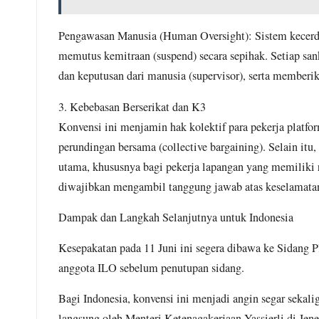
Pengawasan Manusia (Human Oversight): Sistem kecerda
memutus kemitraan (suspend) secara sepihak. Setiap sa
dan keputusan dari manusia (supervisor), serta memberik
3. Kebebasan Berserikat dan K3
Konvensi ini menjamin hak kolektif para pekerja platf
perundingan bersama (collective bargaining). Selain it
utama, khususnya bagi pekerja lapangan yang memiliki ri
Kepala Desa Situ
diwajibkan mengambil tanggung jawab atas keselamatan 
Ilir, Gratiskan
Dampak dan Langkah Selanjutnya untuk Indonesia
Servis Motor
untuk Warga
Kesepakatan pada 11 Juni ini segera dibawa ke Sidang P
anggota ILO sebelum penutupan sidang.
July 31, 2026
No Comments
Bagi Indonesia, konvensi ini menjadi angin segar sekalig
langsung oleh Menteri Ketenagakerjaan Yassierli di Jen