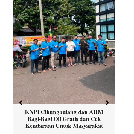
T
D
s
d
KNPI Cibungbulang dan AHM
Bagi-Bagi Oli Gratis dan Cek
Kendaraan Untuk Masyarakat