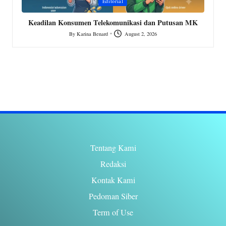
Editorial
in
i
MK
Negara Bijak, Rakyat Bayar Pajak: Menolak Militerisasi
dalam Pengawasan Pajak
By
Karina Benard
July 23, 2026
Posted
by
Tentang Kami
Redaksi
Kontak Kami
Pedoman Siber
Term of Use