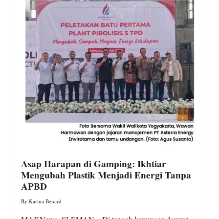
w
s.
c
o
m
Asap Harapan di Gamping: Ikhtiar
Mengubah Plastik Menjadi Energi Tanpa
APBD
By
Karina Benard
Posted
by