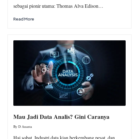
sebagai pionir utama: Thomas Alva Edison…
Read More
Mau Jadi Data Analis? Gini Caranya
By
D Ananta
Posted
by
Hai sobat, Industri data kian berkembang pesat, dan