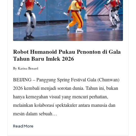
Robot Humanoid Pukau Penonton di Gala
Tahun Baru Imlek 2026
By
Karina Benard
Posted
by
BEIJING – Panggung Spring Festival Gala (Chunwan)
2026 kembali menjadi sorotan dunia. Tahun ini, bukan
hanya kemegahan visual yang mencuri perhatian,
melainkan kolaborasi spektakuler antara manusia dan
mesin dalam sebuah…
Read More