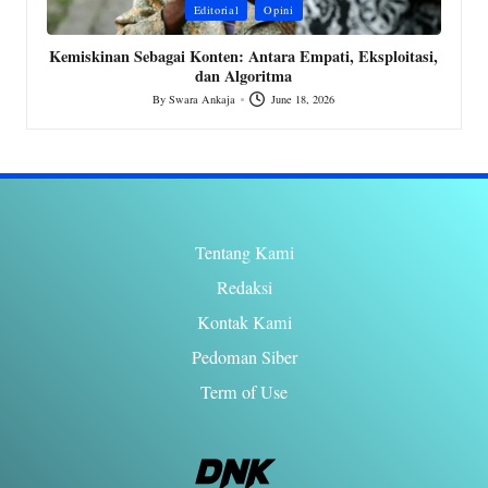
Posted
P
Editorial
Opini
in
i
Kemiskinan Sebagai Konten: Antara Empati, Eksploitasi,
dan Algoritma
By
Swara Ankaja
June 18, 2026
Posted
by
Tentang Kami
Redaksi
Kontak Kami
Pedoman Siber
Term of Use