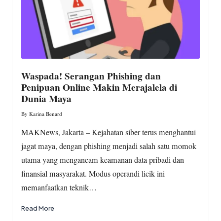
Waspada! Serangan Phishing dan
Penipuan Online Makin Merajalela di
Dunia Maya
By
Karina Benard
Posted
by
MAKNews, Jakarta – Kejahatan siber terus menghantui
jagat maya, dengan phishing menjadi salah satu momok
utama yang mengancam keamanan data pribadi dan
finansial masyarakat. Modus operandi licik ini
memanfaatkan teknik…
Read More