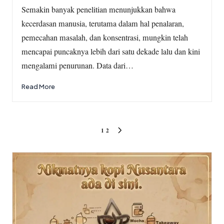
by
Semakin banyak penelitian menunjukkan bahwa
kecerdasan manusia, terutama dalam hal penalaran,
pemecahan masalah, dan konsentrasi, mungkin telah
mencapai puncaknya lebih dari satu dekade lalu dan kini
mengalami penurunan. Data dari…
Read More
Posts
1
2
NEXT
pagination
PAGE