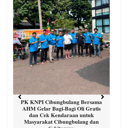
T
D
s
d
PK KNPI Cibungbulang Bersama
AHM Gelar Bagi-Bagi Oli Gratis
dan Cek Kendaraan untuk
Masyarakat Cibungbulang dan