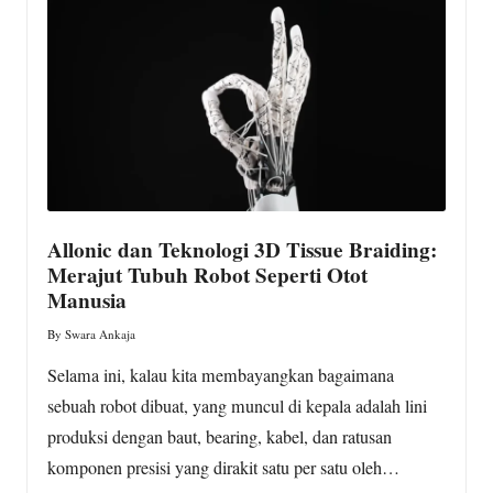
w
s.
c
o
m
Allonic dan Teknologi 3D Tissue Braiding:
Merajut Tubuh Robot Seperti Otot
Manusia
By
Swara Ankaja
Posted
by
Selama ini, kalau kita membayangkan bagaimana
sebuah robot dibuat, yang muncul di kepala adalah lini
produksi dengan baut, bearing, kabel, dan ratusan
komponen presisi yang dirakit satu per satu oleh…