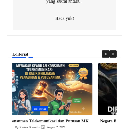
yang sakral antara...
Baca yuk!
Editorial
Posted
P
Editorial
in
i
MK
Negara Bijak, Rakyat Bayar Pajak: Menolak Militerisasi
dalam Pengawasan Pajak