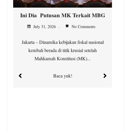
Ini Dia Putusan MK Terkait MBG
K
July 31, 2026
No Comments
Jakarta – Dinamika kebijakan fiskal nasional
kembali berada di titik krusial setelah
Ci
Mahkamah Konstitusi (MK)...
t
Baca yuk!