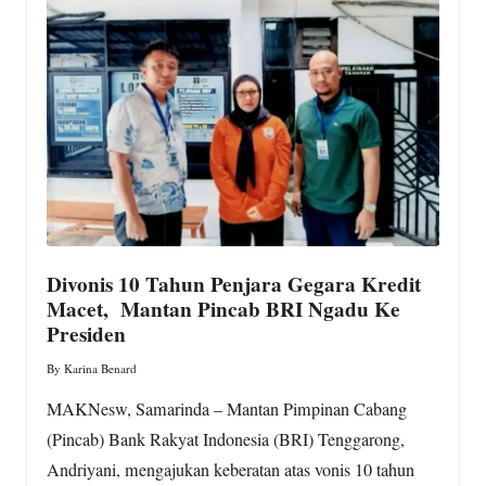
w
s.
c
o
m
Divonis 10 Tahun Penjara Gegara Kredit
Macet, Mantan Pincab BRI Ngadu Ke
Presiden
By
Karina Benard
Posted
by
MAKNesw, Samarinda – Mantan Pimpinan Cabang
(Pincab) Bank Rakyat Indonesia (BRI) Tenggarong,
Andriyani, mengajukan keberatan atas vonis 10 tahun