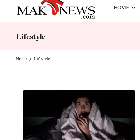
r
e
HOME
a
m
m
mengabarkan
Lifestyle
a
dengan
benar
k
Home
Lifestyle
-
n
e
w
s.
c