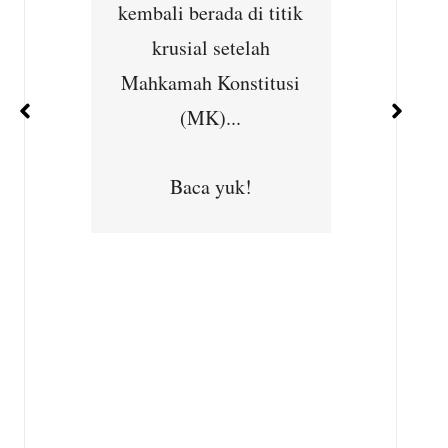
ernet
kembali berada di titik
Cibu
han
krusial setelah
Seba
ejajar
Mahkamah Konstitusi
kepedu
 dan
(MK)...
masya
ara...
Subhan,
Baca yuk!
Desa
Kec
B