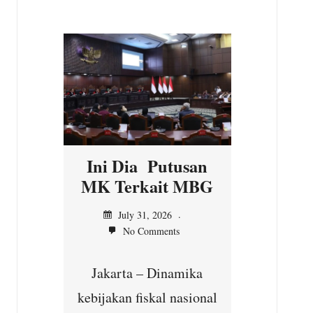
n
Ini Dia Putusan
Kepal
asi
MK Terkait MBG
Ilir,
n MK
Ser
July 31, 2026
No Comments
unt
Jul
Jakarta – Dinamika
No
yang
kebijakan fiskal nasional