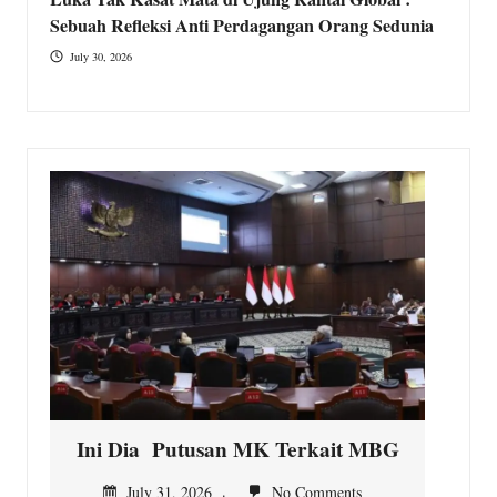
Sebuah Refleksi Anti Perdagangan Orang Sedunia
July 30, 2026
Ini Dia Putusan MK Terkait MBG
K
July 31, 2026
No Comments