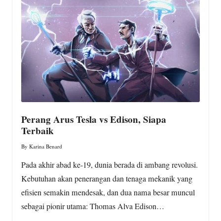
w
s.
c
o
m
Perang Arus Tesla vs Edison, Siapa
Terbaik
By
Karina Benard
Posted
by
Pada akhir abad ke-19, dunia berada di ambang revolusi.
Kebutuhan akan penerangan dan tenaga mekanik yang
efisien semakin mendesak, dan dua nama besar muncul
sebagai pionir utama: Thomas Alva Edison…