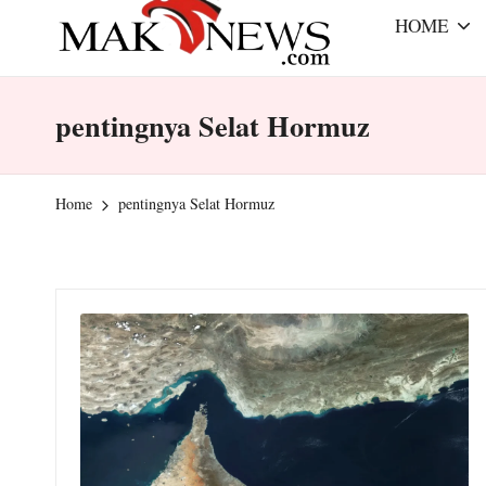
r
e
HOME
a
m
m
mengabarkan
pentingnya Selat Hormuz
a
dengan
benar
k
Home
pentingnya Selat Hormuz
-
n
e
w
s.
c