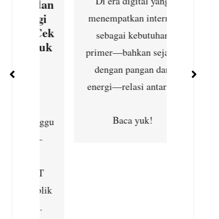
Di era digital yang
g dan
kebijakan
agi
menempatkan internet
kembali 
n Cek
sebagai kebutuhan
krus
ntuk
primer—bahkan sejajar
Mahkama
at
dengan pangan dan
energi—relasi antara...
B
Baca yuk!
Minggu
6 –
a
HUT
ublik
,...