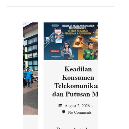
Keadilan
Konsumen
Ini D
Telekomunikasi
MK Te
dan Putusan MK
Jul
No
August 2, 2026
No Comments
Jakart