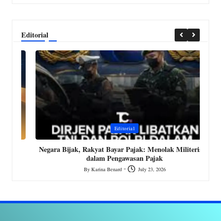
Editorial
Posted
P
Editorial
in
i
MK
Negara Bijak, Rakyat Bayar Pajak: Menolak Militerisasi
dalam Pengawasan Pajak
By
Karina Benard
July 23, 2026
Posted
by