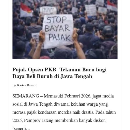
w
s.
c
o
m
Pajak Opsen PKB Tekanan Baru bagi
Daya Beli Buruh di Jawa Tengah
By
Karina Benard
Posted
by
SEMARANG – Memasuki Februari 2026, jagat media
sosial di Jawa Tengah diwarnai keluhan warga yang
merasa pajak kendaraan mereka naik drastis. Pada tahun
2025, Pemprov Jateng memberikan banyak diskon
(seperti…