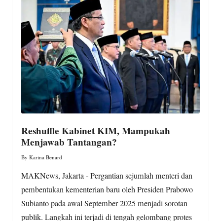
w
s.
c
o
m
Reshuffle Kabinet KIM, Mampukah
Menjawab Tantangan?
By
Karina Benard
Posted
by
MAKNews, Jakarta - Pergantian sejumlah menteri dan
pembentukan kementerian baru oleh Presiden Prabowo
Subianto pada awal September 2025 menjadi sorotan
publik. Langkah ini terjadi di tengah gelombang protes