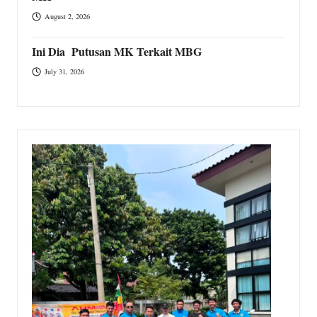
August 2, 2026
Ini Dia Putusan MK Terkait MBG
July 31, 2026
T