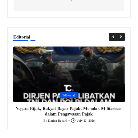
Editorial
Posted
P
Editorial
in
i
MK
Negara Bijak, Rakyat Bayar Pajak: Menolak Militerisasi
dalam Pengawasan Pajak
By
Karina Benard
July 23, 2026
Posted
by