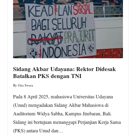
w
s.
c
o
m
Sidang Akbar Udayana: Rektor Didesak
Batalkan PKS dengan TNI
By
Gita Swara
Posted
by
Pada 8 April 2025, mahasiswa Universitas Udayana
(Unud) mengadakan Sidang Akbar Mahasiswa di
Auditorium Widya Sabha, Kampus Jimbaran, Bali.
Sidang ini bertujuan menanggapi Perjanjian Kerja Sama
(PKS) antara Unud dan…