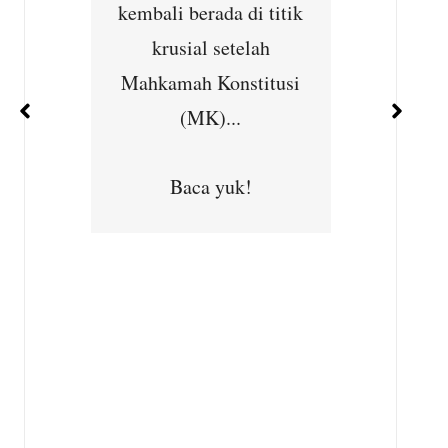
ernet
kembali berada di titik
Cibu
han
krusial setelah
Seba
ejajar
Mahkamah Konstitusi
kepedu
 dan
(MK)...
masya
ara...
Subhan,
Baca yuk!
Desa
Kec
B