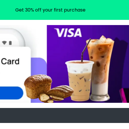
Get 30% off your first purchase
om
agram.com