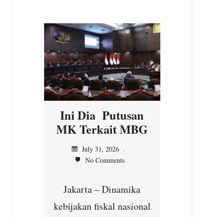
n
Ini Dia Putusan
Kepal
asi
MK Terkait MBG
Ilir,
n MK
Ser
July 31, 2026
No Comments
unt
Jul
Jakarta – Dinamika
No
yang
kebijakan fiskal nasional