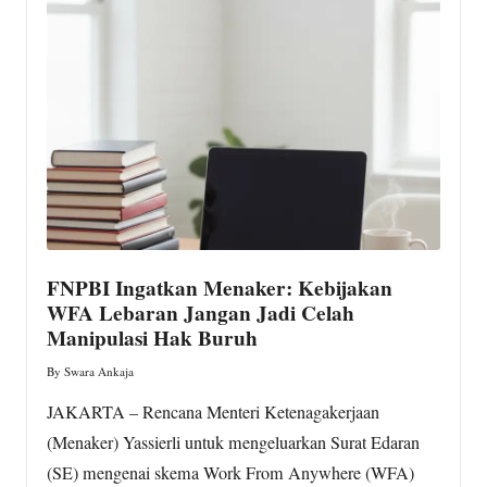
w
s.
c
o
m
FNPBI Ingatkan Menaker: Kebijakan
WFA Lebaran Jangan Jadi Celah
Manipulasi Hak Buruh
By
Swara Ankaja
Posted
by
JAKARTA – Rencana Menteri Ketenagakerjaan
(Menaker) Yassierli untuk mengeluarkan Surat Edaran
(SE) mengenai skema Work From Anywhere (WFA)