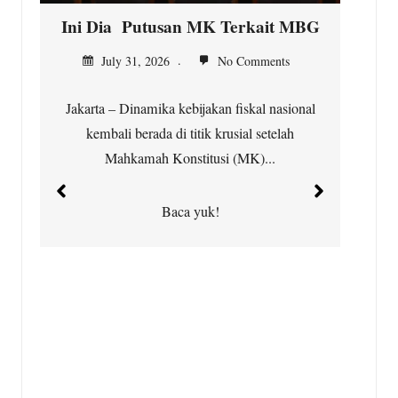
Ini Dia Putusan MK Terkait MBG
K
July 31, 2026
No Comments
Jakarta – Dinamika kebijakan fiskal nasional
kembali berada di titik krusial setelah
Ci
Mahkamah Konstitusi (MK)...
t
Baca yuk!