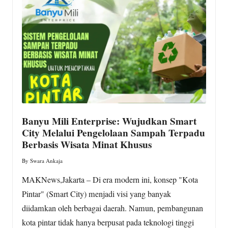
w
s.
c
o
m
Banyu Mili Enterprise: Wujudkan Smart
City Melalui Pengelolaan Sampah Terpadu
Berbasis Wisata Minat Khusus
By
Swara Ankaja
Posted
by
MAKNews,Jakarta – Di era modern ini, konsep "Kota
Pintar" (Smart City) menjadi visi yang banyak
diidamkan oleh berbagai daerah. Namun, pembangunan
kota pintar tidak hanya berpusat pada teknologi tinggi