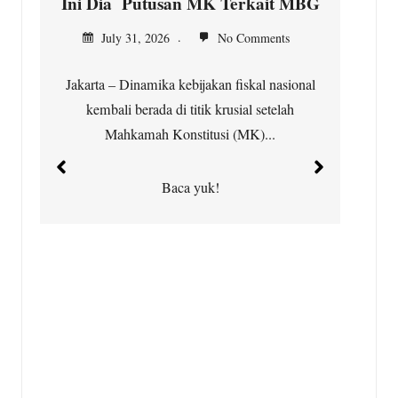
Ini Dia Putusan MK Terkait MBG
K
July 31, 2026
No Comments
Jakarta – Dinamika kebijakan fiskal nasional
kembali berada di titik krusial setelah
Ci
Mahkamah Konstitusi (MK)...
t
Baca yuk!