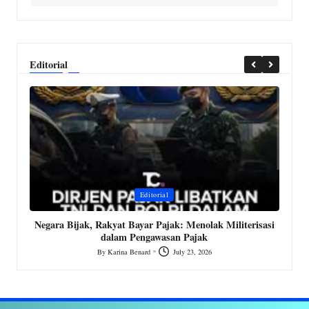
Editorial
Posted
P
Editorial
in
i
MK
Negara Bijak, Rakyat Bayar Pajak: Menolak Militerisasi
dalam Pengawasan Pajak
By
Karina Benard
July 23, 2026
Posted
by