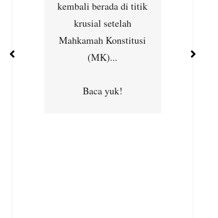
ernet
kembali berada di titik
Cibu
han
krusial setelah
Seba
ejajar
Mahkamah Konstitusi
kepedu
 dan
(MK)...
masya
ara...
Subhan,
Baca yuk!
Desa
Kec
B