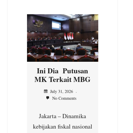
n
Ini Dia Putusan
Kepal
asi
MK Terkait MBG
Ilir,
n MK
Ser
July 31, 2026
No Comments
unt
Jul
Jakarta – Dinamika
No
yang
kebijakan fiskal nasional