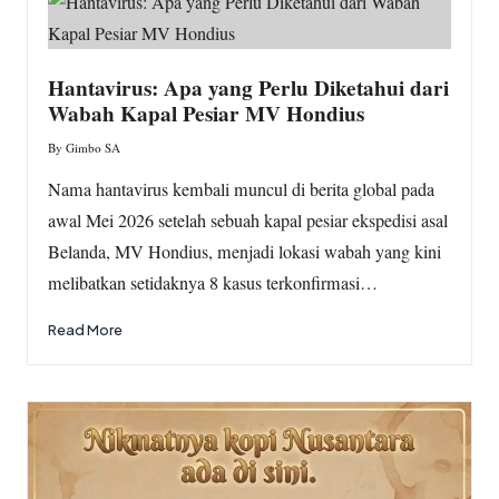
w
s.
c
Hantavirus: Apa yang Perlu Diketahui dari
Wabah Kapal Pesiar MV Hondius
o
By
Gimbo SA
m
Posted
by
Nama hantavirus kembali muncul di berita global pada
awal Mei 2026 setelah sebuah kapal pesiar ekspedisi asal
Belanda, MV Hondius, menjadi lokasi wabah yang kini
melibatkan setidaknya 8 kasus terkonfirmasi…
Read More