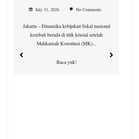
K
July 31, 2026
No Comments
Jakarta – Dinamika kebijakan fiskal nasional
kembali berada di titik krusial setelah
Ci
Mahkamah Konstitusi (MK)...
t
Baca yuk!