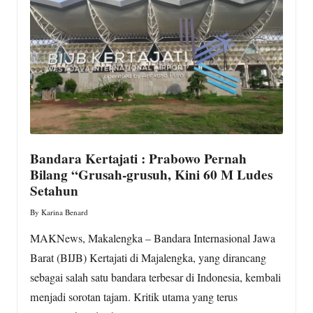
w
s.
c
o
m
Bandara Kertajati : Prabowo Pernah
Bilang “Grusah-grusuh, Kini 60 M Ludes
Setahun
By
Karina Benard
Posted
by
MAKNews, Makalengka – Bandara Internasional Jawa
Barat (BIJB) Kertajati di Majalengka, yang dirancang
sebagai salah satu bandara terbesar di Indonesia, kembali
menjadi sorotan tajam. Kritik utama yang terus