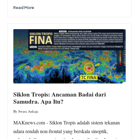
Read More
Siklon Tropis: Ancaman Badai dari
Samudra. Apa Itu?
By
Swara Ankaja
Posted
by
MAKnews.com - Siklon Tropis adalah sistem tekanan
udara rendah non-frontal yang berskala sinoptik,