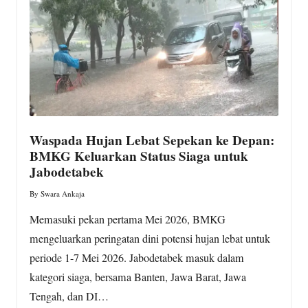
w
s.
c
o
m
Waspada Hujan Lebat Sepekan ke Depan:
BMKG Keluarkan Status Siaga untuk
Jabodetabek
By
Swara Ankaja
Posted
by
Memasuki pekan pertama Mei 2026, BMKG
mengeluarkan peringatan dini potensi hujan lebat untuk
periode 1-7 Mei 2026. Jabodetabek masuk dalam
kategori siaga, bersama Banten, Jawa Barat, Jawa
Tengah, dan DI…