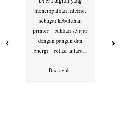
Di era digital yang
g dan
kebijakan
agi
menempatkan internet
kembali 
n Cek
sebagai kebutuhan
krus
ntuk
primer—bahkan sejajar
Mahkama
at
dengan pangan dan
energi—relasi antara...
B
Baca yuk!
Minggu
6 –
a
HUT
ublik
,...