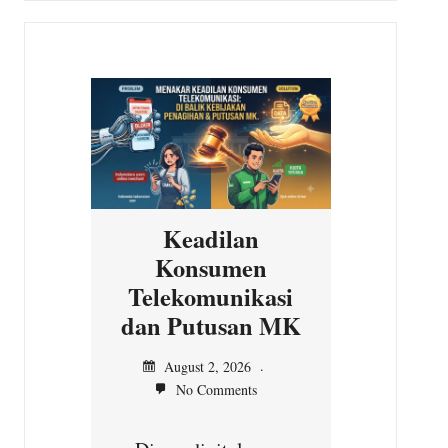
Keadilan
Konsumen
Ini D
Telekomunikasi
MK Te
dan Putusan MK
Jul
No
August 2, 2026
No Comments
Jakart