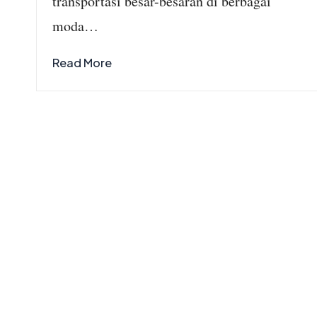
transportasi besar-besaran di berbagai
moda…
Read More