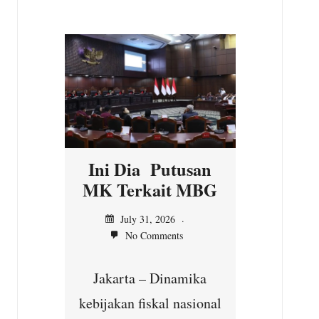
n
Ini Dia Putusan
Kepal
asi
MK Terkait MBG
Ilir,
n MK
Ser
July 31, 2026
No Comments
unt
Jul
Jakarta – Dinamika
No
yang
kebijakan fiskal nasional