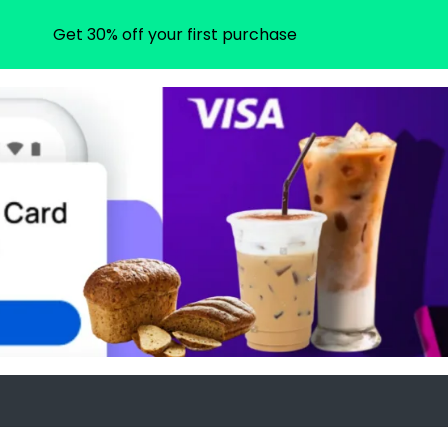
Get 30% off your first purchase
om
agram.com