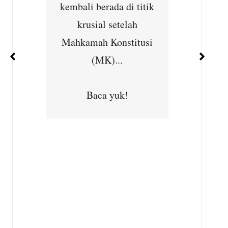
ernet
kembali berada di titik
Cibu
han
krusial setelah
Seba
ejajar
Mahkamah Konstitusi
kepedu
 dan
(MK)...
masya
ara...
Subhan,
Baca yuk!
Desa
Kec
B