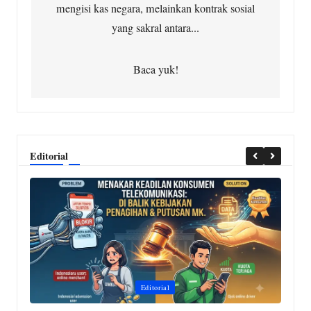
mengisi kas negara, melainkan kontrak sosial
yang sakral antara...
Baca yuk!
Editorial
Posted
P
Editorial
in
i