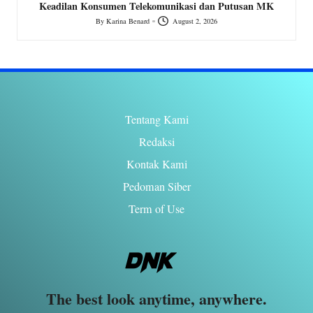
MK
Negara Bijak, Rakyat Bayar Pajak: Menolak Militerisasi
dalam Pengawasan Pajak
By
Karina Benard
July 23, 2026
Posted
by
Tentang Kami
Redaksi
Kontak Kami
Pedoman Siber
Term of Use
The best look anytime, anywhere.