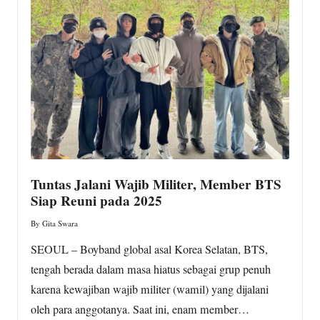
w
s.
c
o
m
Tuntas Jalani Wajib Militer, Member BTS
Siap Reuni pada 2025
By
Gita Swara
Posted
by
SEOUL – Boyband global asal Korea Selatan, BTS,
tengah berada dalam masa hiatus sebagai grup penuh
karena kewajiban wajib militer (wamil) yang dijalani
oleh para anggotanya. Saat ini, enam member…