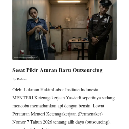
w
s.
c
o
m
Sesat Pikir Aturan Baru Outsourcing
By
Redaksi
Posted
by
Oleh: Lukman HakimLabor Institute Indonesia
MENTERI Ketenagakerjaan Yassierli sepertinya sedang
mencoba memadamkan api dengan bensin. Lewat
Peraturan Menteri Ketenagakerjaan (Permenaker)
Nomor 7 Tahun 2026 tentang alih daya (outsourcing),