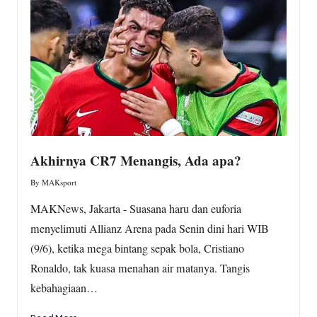
w
s.
c
o
m
Akhirnya CR7 Menangis, Ada apa?
By
MAKsport
Posted
by
MAKNews, Jakarta - Suasana haru dan euforia
menyelimuti Allianz Arena pada Senin dini hari WIB
(9/6), ketika mega bintang sepak bola, Cristiano
Ronaldo, tak kuasa menahan air matanya. Tangis
kebahagiaan…