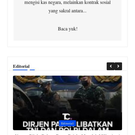
mengisi kas negara, melainkan kontrak sosial
yang sakral antara...
Baca yuk!
Editorial
Posted
P
Editorial
in
i