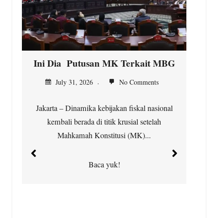
G
Kepala Desa Situ Ilir, Gratiskan
Servis Motor untuk Warga
July 31, 2026
No Comments
Cibungbulang – Sebagai bentuk kepedulian
terhadap masyarakat, Bapak Subhan, S.IP,
Kepala Desa Situ Ilir, Kecamatan...
Baca yuk!