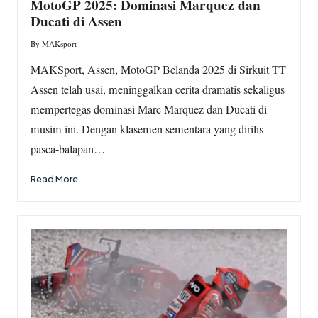
MotoGP 2025: Dominasi Marquez dan
Ducati di Assen
By
MAKsport
Posted
by
MAKSport, Assen, MotoGP Belanda 2025 di Sirkuit TT
Assen telah usai, meninggalkan cerita dramatis sekaligus
mempertegas dominasi Marc Marquez dan Ducati di
musim ini. Dengan klasemen sementara yang dirilis
pasca-balapan…
Read More