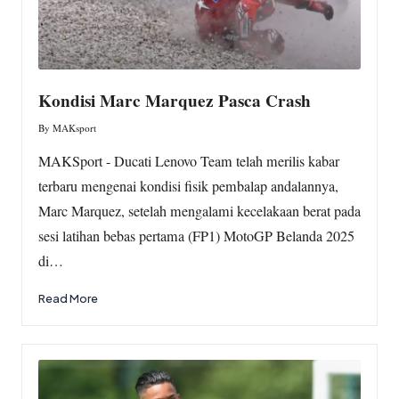
Kondisi Marc Marquez Pasca Crash
By
MAKsport
Posted
by
MAKSport - Ducati Lenovo Team telah merilis kabar
terbaru mengenai kondisi fisik pembalap andalannya,
Marc Marquez, setelah mengalami kecelakaan berat pada
sesi latihan bebas pertama (FP1) MotoGP Belanda 2025
di…
Read More