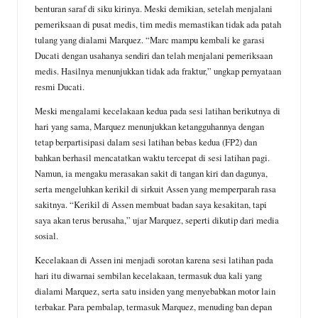
benturan saraf di siku kirinya. Meski demikian, setelah menjalani
pemeriksaan di pusat medis, tim medis memastikan tidak ada patah
tulang yang dialami Marquez. “Marc mampu kembali ke garasi
Ducati dengan usahanya sendiri dan telah menjalani pemeriksaan
medis. Hasilnya menunjukkan tidak ada fraktur,” ungkap pernyataan
resmi Ducati.
Meski mengalami kecelakaan kedua pada sesi latihan berikutnya di
hari yang sama, Marquez menunjukkan ketangguhannya dengan
tetap berpartisipasi dalam sesi latihan bebas kedua (FP2) dan
bahkan berhasil mencatatkan waktu tercepat di sesi latihan pagi.
Namun, ia mengaku merasakan sakit di tangan kiri dan dagunya,
serta mengeluhkan kerikil di sirkuit Assen yang memperparah rasa
sakitnya. “Kerikil di Assen membuat badan saya kesakitan, tapi
saya akan terus berusaha,” ujar Marquez, seperti dikutip dari media
sosial.
Kecelakaan di Assen ini menjadi sorotan karena sesi latihan pada
hari itu diwarnai sembilan kecelakaan, termasuk dua kali yang
dialami Marquez, serta satu insiden yang menyebabkan motor lain
terbakar. Para pembalap, termasuk Marquez, menuding ban depan