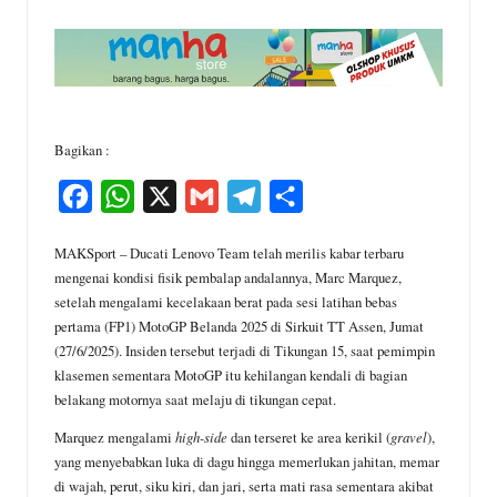
Bagikan :
F
W
X
G
T
S
a
h
m
e
h
MAKSport – Ducati Lenovo Team telah merilis kabar terbaru
c
a
a
l
a
mengenai kondisi fisik pembalap andalannya, Marc Marquez,
e
t
i
e
r
setelah mengalami kecelakaan berat pada sesi latihan bebas
pertama (FP1) MotoGP Belanda 2025 di Sirkuit TT Assen, Jumat
b
s
l
g
e
(27/6/2025). Insiden tersebut terjadi di Tikungan 15, saat pemimpin
o
A
r
klasemen sementara MotoGP itu kehilangan kendali di bagian
o
p
a
belakang motornya saat melaju di tikungan cepat.
k
p
m
Marquez mengalami
high-side
dan terseret ke area kerikil (
gravel
),
yang menyebabkan luka di dagu hingga memerlukan jahitan, memar
di wajah, perut, siku kiri, dan jari, serta mati rasa sementara akibat