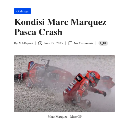
w
s.
Posted
Olahraga
in
Kondisi Marc Marquez
c
Pasca Crash
o
m
0
By
MAKsport
June 28, 2025
No Comments
Posted
by
Marc Marquez - MotoGP