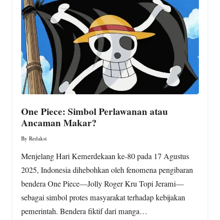
w
s.
c
o
m
One Piece: Simbol Perlawanan atau
Ancaman Makar?
By
Redaksi
Posted
by
Menjelang Hari Kemerdekaan ke-80 pada 17 Agustus
2025, Indonesia dihebohkan oleh fenomena pengibaran
bendera One Piece—Jolly Roger Kru Topi Jerami—
sebagai simbol protes masyarakat terhadap kebijakan
pemerintah. Bendera fiktif dari manga…