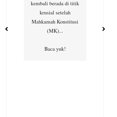
ernet
kembali berada di titik
Cibu
han
krusial setelah
Seba
ejajar
Mahkamah Konstitusi
kepedu
 dan
(MK)...
masya
ara...
Subhan,
Baca yuk!
Desa
Kec
B