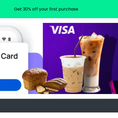
Get 30% off your first purchase
om
agram.com