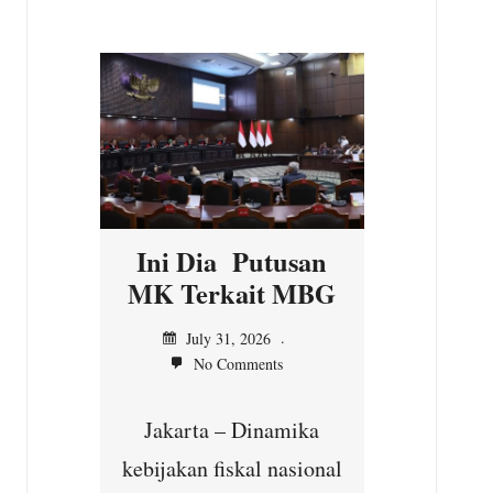
n
Ini Dia Putusan
Kepal
asi
MK Terkait MBG
Ilir,
n MK
Ser
July 31, 2026
No Comments
unt
Jul
Jakarta – Dinamika
No
yang
kebijakan fiskal nasional