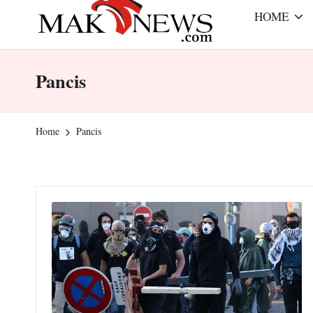
r
e
HOME
a
m
m
mengabarkan
Pancis
a
dengan
benar
k
Home
Pancis
-
n
e
w
s.
c