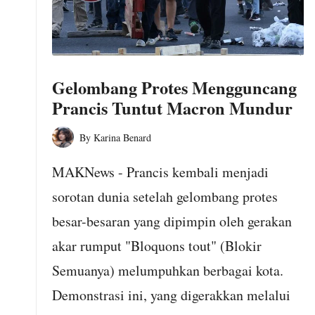
o
m
Gelombang Protes Mengguncang
Prancis Tuntut Macron Mundur
By
Karina Benard
Posted
by
MAKNews - Prancis kembali menjadi
sorotan dunia setelah gelombang protes
besar-besaran yang dipimpin oleh gerakan
akar rumput "Bloquons tout" (Blokir
Semuanya) melumpuhkan berbagai kota.
Demonstrasi ini, yang digerakkan melalui