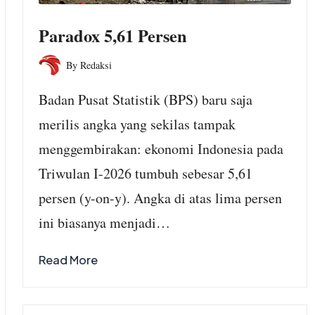
K KNPI
Di era digital yang
ngbulang
Paradox 5,61 Persen
sama AHM
menempatkan internet
 Bagi-Bagi
By
Redaksi
sebagai kebutuhan
Posted
atis dan Cek
by
primer—bahkan sejajar
Badan Pusat Statistik (BPS) baru saja
raan untuk
dengan pangan dan
merilis angka yang sekilas tampak
yarakat
energi—relasi antara...
bulang dan
menggembirakan: ekonomi Indonesia pada
kitarnya
Triwulan I-2026 tumbuh sebesar 5,61
Baca yuk!
persen (y-on-y). Angka di atas lima persen
st 3, 2026
o Comments
ini biasanya menjadi…
lang – Minggu
Read More
ustus 2026 –
am rangka