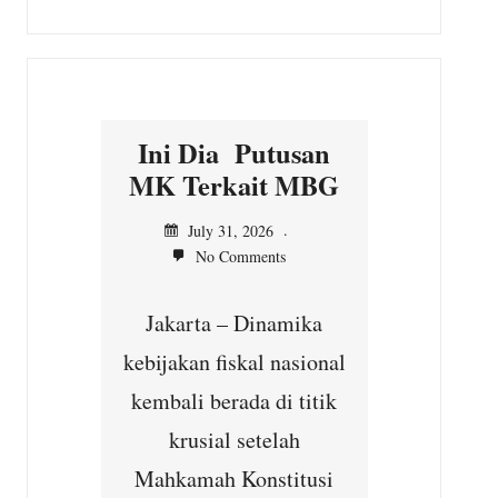
Ini Dia Putusan
Kepala Desa Situ
MK Terkait MBG
Ilir, Gratiskan
Servis Motor
July 31, 2026
untuk Warga
No Comments
July 31, 2026
Jakarta – Dinamika
No Comments
kebijakan fiskal nasional
Cibungbulang –
kembali berada di titik
Sebagai bentuk
krusial setelah
kepedulian terhadap
Mahkamah Konstitusi