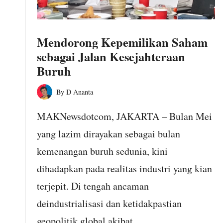
P
No Comments
Cibu
Ber
Mendorong Kepemilikan Saham
Cibungbulang –
Gelar
sebagai Jalan Kesejahteraan
Sebagai bentuk
Oli Gr
Buruh
Kenda
kepedulian terhadap
Mas
masyarakat, Bapak
By
D Ananta
Posted
Cibung
Subhan, S.IP, Kepala
by
MAKNewsdotcom, JAKARTA – Bulan Mei
Se
Desa Situ Ilir,
yang lazim dirayakan sebagai bulan
Augu
Kecamatan...
kemenangan buruh sedunia, kini
N
dihadapkan pada realitas industri yang kian
Baca yuk!
Cibungbu
terjepit. Di tengah ancaman
02 Ag
deindustrialisasi dan ketidakpastian
Dal
geopolitik global akibat…