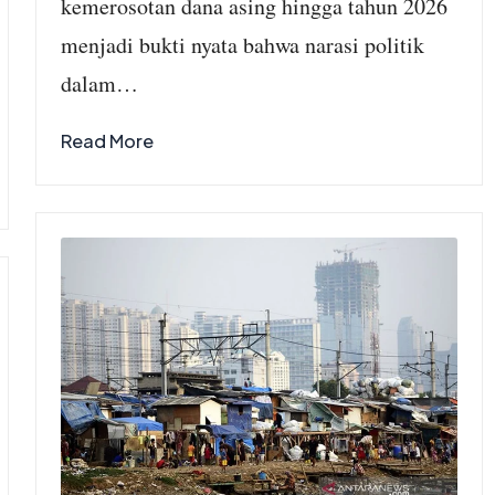
kemerosotan dana asing hingga tahun 2026
menjadi bukti nyata bahwa narasi politik
dalam…
Read More
Keadilan
Konsumen
Telekomunikasi
dan Putusan MK
August 2, 2026
No Comments