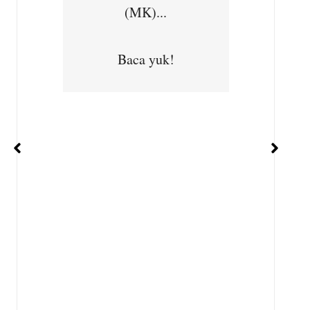
masyarakat, Bapak
(MK)...
Subhan, S.IP, Kepala
Desa Situ Ilir,
Baca yuk!
Kecamatan...
Baca yuk!