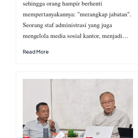
sehingga orang hampir berhenti
mempertanyakannya: "merangkap jabatan".
Seorang staf administrasi yang juga
mengelola media sosial kantor, menjadi…
Read More
Kepala Desa Situ
Ilir, Gratiskan
Servis Motor
untuk Warga
July 31, 2026