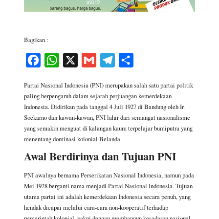
Bagikan :
F
W
X
G
T
S
a
h
m
e
h
Partai Nasional Indonesia (PNI) merupakan salah satu partai politik
c
a
a
l
a
paling berpengaruh dalam sejarah perjuangan kemerdekaan
e
t
i
e
r
Indonesia. Didirikan pada tanggal 4 Juli 1927 di Bandung oleh Ir.
Soekarno dan kawan-kawan, PNI lahir dari semangat nasionalisme
b
s
l
g
e
yang semakin menguat di kalangan kaum terpelajar bumiputra yang
o
A
r
menentang dominasi kolonial Belanda.
o
p
a
Awal Berdirinya dan Tujuan PNI
k
p
m
PNI awalnya bernama Perserikatan Nasional Indonesia, namun pada
Mei 1928 berganti nama menjadi Partai Nasional Indonesia. Tujuan
utama partai ini adalah kemerdekaan Indonesia secara penuh, yang
hendak dicapai melalui cara-cara non-kooperatif terhadap
pemerintah kolonial, yakni dengan membangun kesadaran nasional