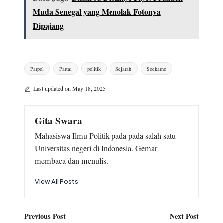
e
t
i
e
r
Muda Senegal yang Menolak Fotonya
b
s
l
g
e
Dipajang
o
A
r
o
p
a
Tags:
k
p
m
Parpol
Partai
politik
Sejarah
Soekarno
Last updated on May 18, 2025
Gita Swara
Mahasiswa Ilmu Politik pada pada salah satu
Universitas negeri di Indonesia. Gemar
membaca dan menulis.
View All Posts
Post
Previous Post
Next Post