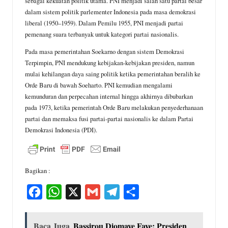
sebagai kekuatan politik utama. PNI menjadi salah satu partai besar
dalam sistem politik parlementer Indonesia pada masa demokrasi
liberal (1950–1959). Dalam Pemilu 1955, PNI menjadi partai
pemenang suara terbanyak untuk kategori partai nasionalis.
Pada masa pemerintahan Soekarno dengan sistem Demokrasi
Terpimpin, PNI mendukung kebijakan-kebijakan presiden, namun
mulai kehilangan daya saing politik ketika pemerintahan beralih ke
Orde Baru di bawah Soeharto. PNI kemudian mengalami
kemunduran dan perpecahan internal hingga akhirnya dibubarkan
pada 1973, ketika pemerintah Orde Baru melakukan penyederhanaan
partai dan memaksa fusi partai-partai nasionalis ke dalam Partai
Demokrasi Indonesia (PDI).
Bagikan :
F
W
X
G
T
S
a
h
m
e
h
c
a
a
l
a
Baca Juga
Bassirou Diomaye Faye: Presiden