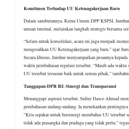
o
p
a
Komitmen Terhadap UU Ketenagakerjaan Baru
k
p
m
Dalam sambutannya, Ketua Umum DPP KSPSI, Jumhur H
urusan internal, melainkan langkah strategis bersama ser
“Selain untuk konsolidasi, acara ini juga menjadi m
mengesahkan UU Ketenagakerjaan yang baru,” ujar Jumhu
​Secara khusus, Jumhur menyampaikan pesannya kepada
waktu pembahasan regulasi tersebut. “Masih ada waktu s
UU tersebut tersusun baik untuk semua pihak,” tambahny
Tanggapan DPR RI: Sinergi dan Transparansi
Menanggapi aspirasi tersebut, Sufmi Dasco Ahmad men
pembahasan undang-undang. Ia menekankan pentingnya 
​”Kita sepakat untuk bersinergi membahas UU tersebut se
tidak ada prasangka dan praduga yang tidak perlu,” tega