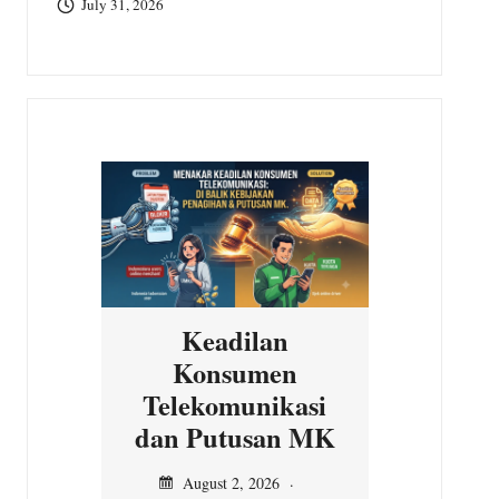
July 31, 2026
Keadilan
Konsumen
Ini D
Telekomunikasi
MK Te
dan Putusan MK
Jul
No
August 2, 2026