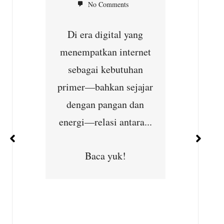
No Comments
Jakart
Di era digital yang
g dan
kebijakan
agi
menempatkan internet
kembali 
n Cek
sebagai kebutuhan
krus
ntuk
primer—bahkan sejajar
Mahkama
at
dengan pangan dan
energi—relasi antara...
B
Baca yuk!
Minggu
6 –
a
HUT