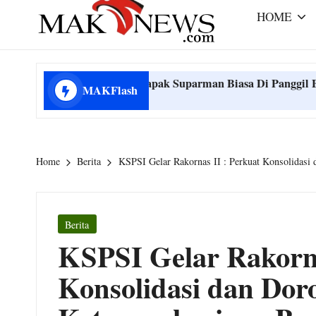
r
e
HOME
a
m
m
mengabarkan
a
dengan
g Bernama Bapak Suparman Biasa Di Panggil Bapak Rw Parman
MAKFlash
benar
k
g Bernama Bapak Suparman Biasa Di Panggil Bapak Rw Parman
-
Home
Berita
KSPSI Gelar Rakornas II : Perkuat Konsolidasi
n
e
Posted
Berita
w
in
KSPSI Gelar Rakorna
s.
Konsolidasi dan Do
c