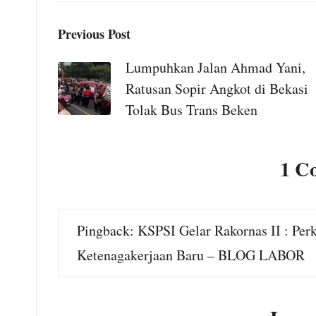
Jakarta – Dinamika
Post
Previous Post
kebijakan fiskal nasional
navigation
Lumpuhkan Jalan Ahmad Yani,
kembali berada di titik
Ratusan Sopir Angkot di Bekasi
krusial setelah
Tolak Bus Trans Beken
Mahkamah Konstitusi
(MK)...
1 C
Baca yuk!
Pingback:
KSPSI Gelar Rakornas II : Pe
Ketenagakerjaan Baru – BLOG LABOR