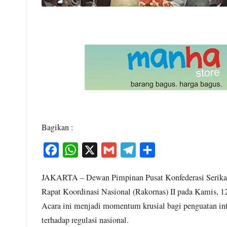
Bagikan :
F
W
X
G
T
S
a
h
m
e
h
JAKARTA – Dewan Pimpinan Pusat Konfederasi Serikat
c
a
a
l
a
Rapat Koordinasi Nasional (Rakornas) II pada Kamis, 12
e
t
i
e
r
Acara ini menjadi momentum krusial bagi penguatan inte
b
s
l
g
e
terhadap regulasi nasional.
o
A
r