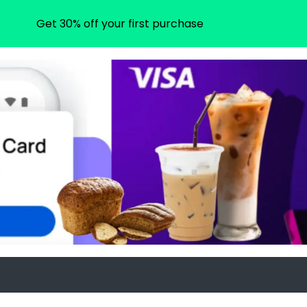
Get 30% off your first purchase
m
ram.com