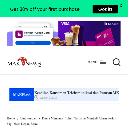
X
Get 30% off your first purchase
Got it!
MENU
m
mengabarkan
a
dengan
benar
k
Keadilan Konsumen Telekomunikasi dan Putusan MK
Ini Dia P
MAKFlash
-
August 2, 2026
July 31, 
n
e
Home
Lingkungan
Dunia Memanas: Tahun Terpanas Menjadi Alarm Serius
bagi Masa Depan Bumi