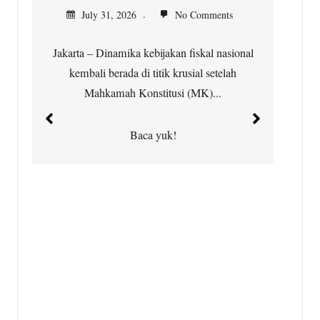
K
July 31, 2026
No Comments
Jakarta – Dinamika kebijakan fiskal nasional
kembali berada di titik krusial setelah
Ci
Mahkamah Konstitusi (MK)...
t
Baca yuk!