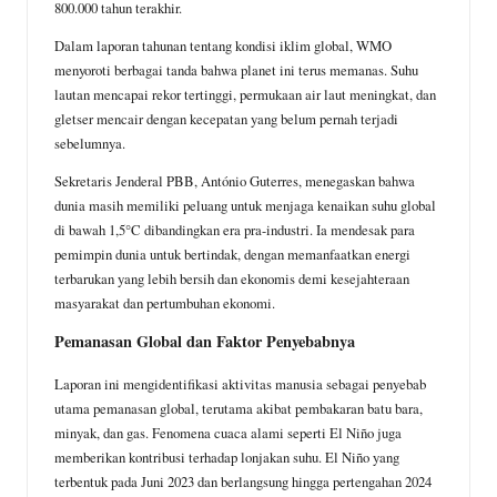
800.000 tahun terakhir.
o
p
a
Dalam laporan tahunan tentang kondisi iklim global, WMO
k
p
m
menyoroti berbagai tanda bahwa planet ini terus memanas. Suhu
lautan mencapai rekor tertinggi, permukaan air laut meningkat, dan
gletser mencair dengan kecepatan yang belum pernah terjadi
sebelumnya.
Sekretaris Jenderal PBB, António Guterres, menegaskan bahwa
dunia masih memiliki peluang untuk menjaga kenaikan suhu global
di bawah 1,5°C dibandingkan era pra-industri. Ia mendesak para
pemimpin dunia untuk bertindak, dengan memanfaatkan energi
terbarukan yang lebih bersih dan ekonomis demi kesejahteraan
masyarakat dan pertumbuhan ekonomi.
Pemanasan Global dan Faktor Penyebabnya
Laporan ini mengidentifikasi aktivitas manusia sebagai penyebab
utama pemanasan global, terutama akibat pembakaran batu bara,
minyak, dan gas. Fenomena cuaca alami seperti El Niño juga
memberikan kontribusi terhadap lonjakan suhu. El Niño yang
terbentuk pada Juni 2023 dan berlangsung hingga pertengahan 2024