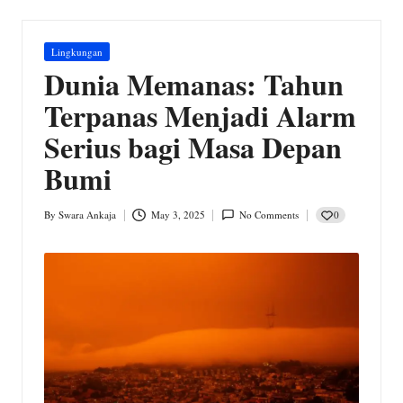
w
s.
Posted
Lingkungan
c
in
Dunia Memanas: Tahun
o
Terpanas Menjadi Alarm
m
Serius bagi Masa Depan
Bumi
0
By
Swara Ankaja
May 3, 2025
No Comments
Posted
by