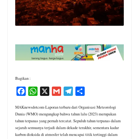
Bagikan :
F
W
X
G
T
S
a
h
m
e
h
MAKnewsdotcom-Laporan terbaru dari Organisasi Meteorologi
c
a
a
l
a
Dunia (WMO) mengungkap bahwa tahun lalu (2023) merupakan
e
t
i
e
r
tahun terpanas yang pernah tercatat. Sepuluh tahun terpanas dalam
sejarah semuanya terjadi dalam dekade terakhir, sementara kadar
b
s
l
g
e
karbon dioksida di atmosfer telah mencapai titik tertinggi dalam
o
A
r