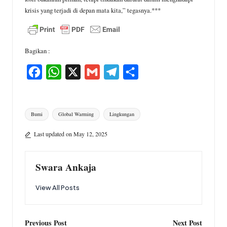
krisis yang terjadi di depan mata kita,” tegasnya.***
Bagikan :
F
W
X
G
T
S
a
h
m
e
h
c
a
a
l
a
Tags:
Bumi
Global Warming
Lingkungan
e
t
i
e
r
b
s
l
g
e
Last updated on May 12, 2025
o
A
r
o
p
a
Swara Ankaja
k
p
m
View All Posts
Post
Previous Post
Next Post