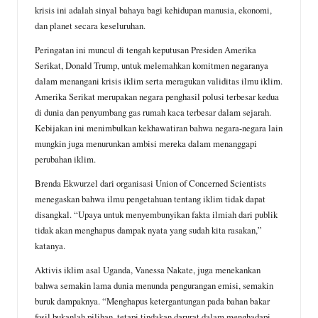
krisis ini adalah sinyal bahaya bagi kehidupan manusia, ekonomi,
dan planet secara keseluruhan.
Peringatan ini muncul di tengah keputusan Presiden Amerika
Serikat, Donald Trump, untuk melemahkan komitmen negaranya
dalam menangani krisis iklim serta meragukan validitas ilmu iklim.
Amerika Serikat merupakan negara penghasil polusi terbesar kedua
di dunia dan penyumbang gas rumah kaca terbesar dalam sejarah.
Kebijakan ini menimbulkan kekhawatiran bahwa negara-negara lain
mungkin juga menurunkan ambisi mereka dalam menanggapi
perubahan iklim.
Brenda Ekwurzel dari organisasi Union of Concerned Scientists
menegaskan bahwa ilmu pengetahuan tentang iklim tidak dapat
disangkal. “Upaya untuk menyembunyikan fakta ilmiah dari publik
tidak akan menghapus dampak nyata yang sudah kita rasakan,”
katanya.
Aktivis iklim asal Uganda, Vanessa Nakate, juga menekankan
bahwa semakin lama dunia menunda pengurangan emisi, semakin
buruk dampaknya. “Menghapus ketergantungan pada bahan bakar
fosil bukanlah pilihan, tetapi tindakan darurat dalam menghadapi