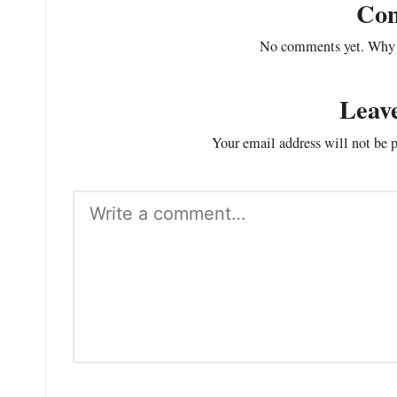
Co
Cibungbulang –
No comments yet. Why do
Sebagai bentuk
kepedulian terhadap
Leav
masyarakat, Bapak
Your email address will not be 
Subhan, S.IP, Kepala
Desa Situ Ilir,
Kecamatan...
Baca yuk!