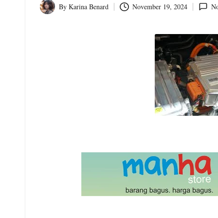
o
By
Karina Benard
November 19, 2024
N
Posted
by
m