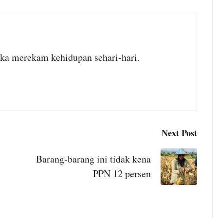
uka merekam kehidupan sehari-hari.
Keadilan
Konsume
Telekomunik
Next Post
dan Putusa
Barang-barang ini tidak kena
August 2, 2026
PPN 12 persen
No Comments
KNPI
Di era digital 
Cibungbulang dan