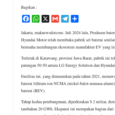
Bagikan :
F
W
X
G
T
S
a
h
m
e
h
Jakarta, maknewsdotcom- Juli 2024 lalu, Produsen bate
c
a
a
l
a
Hyundai Motor telah membuka pabrik sel baterai senilai 
e
t
i
e
r
berusaha membangun ekosistem manufaktur EV yang le
b
s
l
g
e
o
A
r
Terletak di Karawang, provinsi Jawa Barat, pabrik ini 
o
p
a
patungan 50:50 antara LG Energy Solution dan Hyundai
k
p
m
Fasilitas ini, yang diumumkan pada tahun 2021, menaw
baterai lithium-ion NCMA (nickel-balot-munasa-alumi),
baterai (BEV).
Tahap kedua pembangunan, diperkirakan $ 2 miliar, dir
tambahan 20 GWh. Ekspansi ini merupakan bagian dari