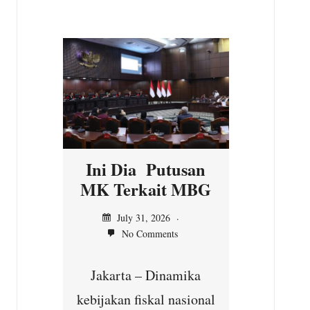
n
Ini Dia Putusan
Kepal
asi
MK Terkait MBG
Ilir,
n MK
Ser
July 31, 2026
No Comments
unt
Jul
Jakarta – Dinamika
No
yang
kebijakan fiskal nasional