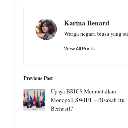
o
A
r
o
p
a
Karina Benard
k
p
m
Warga negara biasa yang s
View All Posts
Kepala Desa Situ
Post
Previous Post
Ilir, Gratiskan
navigation
Servis Motor
Upaya BRICS Membatalkan
untuk Warga
Monopoli SWIFT – Bisakah Itu
Berhasil?
July 31, 2026
No Comments