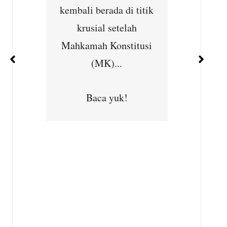
ernet
kembali berada di titik
Cibu
han
krusial setelah
Seba
ejajar
Mahkamah Konstitusi
kepedu
 dan
(MK)...
masya
ara...
Subhan,
Baca yuk!
Desa
Kec
B