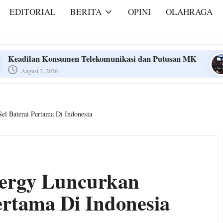
EDITORIAL
BERITA
OPINI
OLAHRAGA
nsumen Telekomunikasi dan Putusan MK
Ini Dia P
6
July 31, 2
nsumen Telekomunikasi dan Putusan MK
Ini Dia P
6
July 31, 2
l Baterai Pertama Di Indonesia
ergy Luncurkan
ertama Di Indonesia