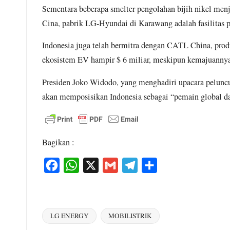
Sementara beberapa smelter pengolahan bijih nikel menj
Cina, pabrik LG-Hyundai di Karawang adalah fasilitas pr
Indonesia juga telah bermitra dengan CATL China, prod
ekosistem EV hampir $ 6 miliar, meskipun kemajuanny
Presiden Joko Widodo, yang menghadiri upacara pelunc
akan memposisikan Indonesia sebagai “pemain global d
Bagikan :
F
W
X
G
T
S
a
h
m
e
h
c
a
a
l
a
e
t
i
e
r
LG ENERGY
MOBILISTRIK
Tags:
b
s
l
g
e