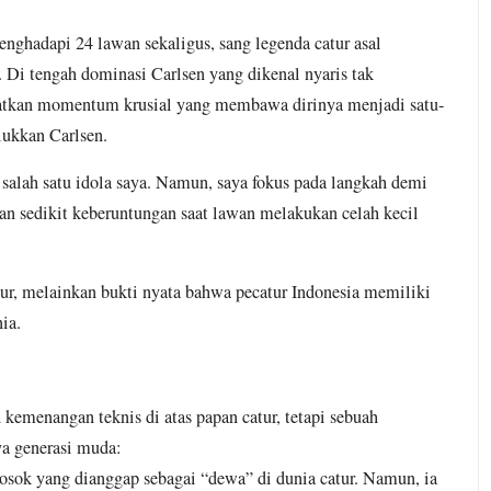
swa Blokade Jalan Sudirman Kawasan Tosari, Arus Lalu Lint
nghadapi 24 lawan sekaligus, sang legenda catur asal
 Di tengah dominasi Carlsen yang dikenal nyaris tak
ki Jalan Sudirman, Protes Kenaikan BBM dan Tuntut Penghen
faatkan momentum krusial yang membawa dirinya menjadi satu-
ukkan Carlsen.
ewa: ILO Sepakati Konvensi Perlindungan Pekerja Platform Digi
 salah satu idola saya. Namun, saya fokus pada langkah demi
an: Krisis Beban Kerja yang Dianggap Normal di Indonesia
an sedikit keberuntungan saat lawan melakukan celah kecil
Pertalite 25 liter di Medan
tur, melainkan bukti nyata bahwa pecatur Indonesia memiliki
ri Tambang: Imbas Pangkas Kuota Produksi RKAB 2026
ia.
 di Papua, Akar Masalah Bukan Sekadar Separatisme
ivia Terus Berlanjut Rakyat Tolak Rezim Neoliberal
emenangan teknis di atas papan catur, tetapi sebuah
etika Otak Belajar untuk Menyerah
ya generasi muda:
sok yang dianggap sebagai “dewa” di dunia catur. Namun, ia