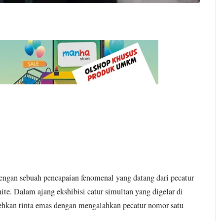
.780 Angkot Tua Bogor
h Bogor, 50 Kepala Keluarga Kesulitan Air Bersih
l 1990-an: Ketika Instalasi dan Performance Berbicara Lebih K
rasi Ke Ruang Publik
Cara Komunitas Baca-baca di
July 11, 2026
Kriminalisasi Perbedaan Pendapat di Indonesia dan Cermin Re
Ancaman: Budaya Anti-Kritik dan Bahayanya bagi Demokrasi In
apak Baca dan Pakaian Gratis
Hubungan Gizi dan 
June 21, 2026
aklukkan Sang Legenda, Magnus Carlsen
gan sebuah pencapaian fenomenal yang datang dari pecatur
en: Antara Empati, Eksploitasi, dan Algoritma
Ket
ite. Dalam ajang ekshibisi catur simultan yang digelar di
ehkan tinta emas dengan mengalahkan pecatur nomor satu
pat: Analogi Air Mendidih dan Demokrasi Indonesia