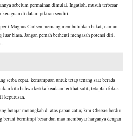
liki Apa yang Kamu Beli: Hilangnya Kepemilikan di Era La
kannya sebelum permainan dimulai. Ingatlah, musuh terbesar
 keraguan di dalam pikiran sendiri.
an Rupiah
Koperasi Merah Putih : Kegagalan Seja
May 21, 2026
seperti Magnus Carlsen memang membutuhkan bakat, namun
ika Kebijakan Baik Datang Sebelum Infrastrukturnya Siap
uar biasa. Jangan pernah berhenti mengasah potensi diri,
a.
g: Ikhtiar Mengubah Plastik Menjadi Energi Tanpa APBD
ayaan Investor Menurut Analisis The Economist
k Perlu Panik, tapi Wajib Jaga Kebersihan Rumah
g serba cepat, kemampuan untuk tetap tenang saat berada
t Presiden dan Tuntutan Rekor 18 Tahun
kan kita bahwa ketika keadaan terlihat sulit, tetaplah fokus,
il keputusan.
wuran Remaja Pecah di Kawasan Matraman Dalam
g belajar melangkah di atas papan catur, kini Chelsie berdiri
ain Game dan Merokok Saat Rapat, DPRD Siapkan Sanksi
ang berani bermimpi besar dan mau membayar harganya dengan
uterte Dimakzulkan Parlemen, Menunggu Sidang Senat