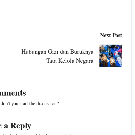
Saham sebagai Jalan Kesejahteraan Buruh
Sesat P
May 4
pekan ke Depan: BMKG Keluarkan Status Siaga untuk Jabodet
Next Post
: 17 Tahun Mengabdi Guru Digaji Rp600 Ribu
Hubungan Gizi dan Buruknya
 di Tengah Ironi Pendidikan Kita
Tata Kelola Negara
 di May Day 2026: Wadah Baru Serikat Buruh Independen
an Tulis: Dari Skandal Kontrak “Kilat” ke Meja Mediasi
mments
nternasional 2026: Presiden Dijadwalkan Hadir Bersama KSPI 
n’t you start the discussion?
asi Timur: Kronologi, Korban, dan Pertanyaan yang Belum Terj
e a Reply
AI Dipakai untuk Mengawasi Anggaran Negara