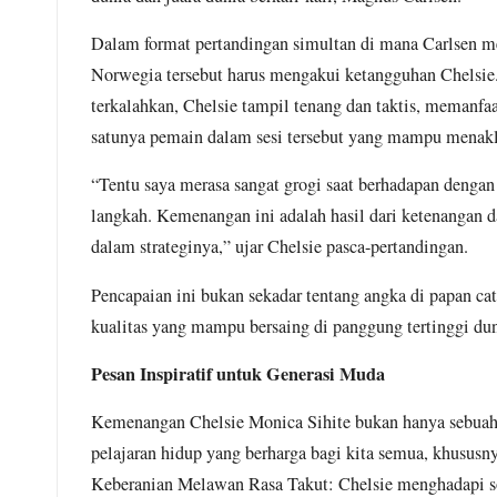
June 15, 2026
UPDATE: Ribuan Mahasi
Dalam format pertandingan simultan di mana Carlsen me
June 12, 2026
Norwegia tersebut harus mengakui ketangguhan Chelsie.
Ribuan Mahasiswa Dudu
terkalahkan, Chelsie tampil tenang dan taktis, meman
June 12, 2026
satunya pemain dalam sesi tersebut yang mampu menakl
Terobosan Baru dari Jen
June 11, 2026
“Tentu saya merasa sangat grogi saat berhadapan dengan
Satu Gaji, Banyak Jabat
langkah. Kemenangan ini adalah hasil dari ketenangan d
June 9, 2026
Hukum Pesanan Di Kasus 
dalam strateginya,” ujar Chelsie pasca-pertandingan.
June 9, 2026
Pencapaian ini bukan sekadar tentang angka di papan ca
Badai PHK Intai Indust
kualitas yang mampu bersaing di panggung tertinggi dun
June 9, 2026
Meningkatnya Kekerasan
Pesan Inspiratif untuk Generasi Muda
June 4, 2026
Blokade Nasional di Bol
Kemenangan Chelsie Monica Sihite bukan hanya sebuah k
June 4, 2026
Learned Helplessness: K
pelajaran hidup yang berharga bagi kita semua, khususn
June 3, 2026
Keberanian Melawan Rasa Takut: Chelsie menghadapi so