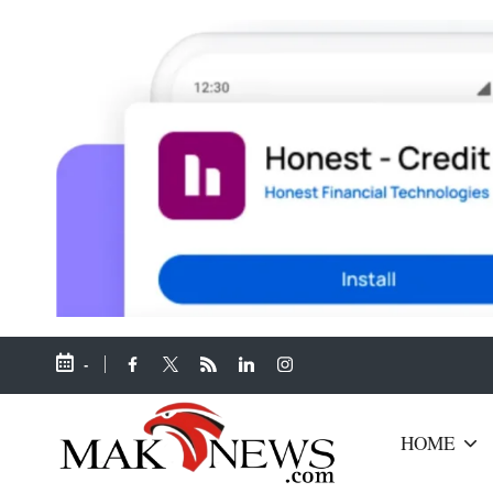
-
facebook.com
twitter.com
rss.com
linkedin.com
instagram.com
HOME