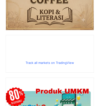
ezim Oligarki, Massa Diblokade Aparat
aan
Track all markets on TradingView
Depan Demokrasi
 Pelelangan oleh Bank
an Markas Marinir di Sumbawa Ditolak
2026
a Baru Perlindungan PRT