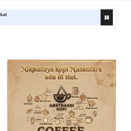
kat
 Terkait MBG
g Sedunia
dayaan yang Hidup