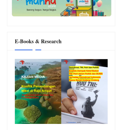
eras dari Kanvas
E-Books & Research
 Taman Merajut Masa Depan
gionalnya
donesia
Buruknya Tata Kelola Negara
ika Etika Menjadi Topeng Penindasan
June 18, 2026
Ketika Signal Internet Hilang Saat Demo