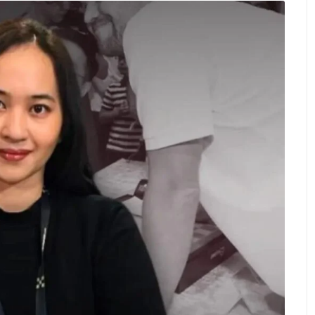
 KNPI Kecamatan Cibungbulang Resmi Dikukuhkan
yar Pajak: Menolak Militerisasi dalam Pengawasan Pajak
 Kecil Harus Mendahului Kebijakan Nasional
h Pulang Rumah yang Nyaris Hilang
Demo Kritik R
July 17, 2026
ian Pendekatan Militeristik di Papua, Desak Dialog Kemanusi
itusional di Era Prabowo–Gibran: Supremasi Sipil dan Masa 
r Sejati Kabupaten Bogor Soroti Dugaan Pelanggaran Prosedur
stem Pemilihan Pejabat Strategis Negara
Pembangun
July 15, 
Jeruk” Kasus Jampidsus
SBJ Mandiri : UU PRT Er
July 13, 2026