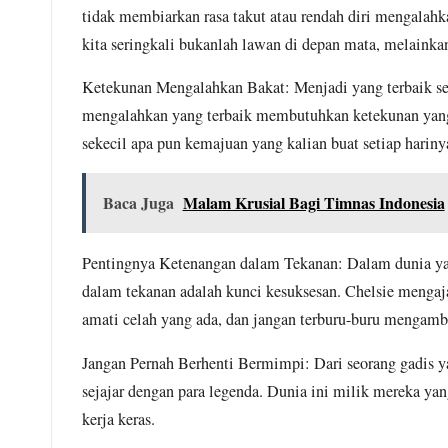
Kamu Tidak Pernah Memi
tidak membiarkan rasa takut atau rendah diri mengalah
May 30, 2026
kita seringkali bukanlah lawan di depan mata, melainkan
Elit SP/SB dan Pelemah
May 28, 2026
Ketekunan Mengalahkan Bakat: Menjadi yang terbaik 
Krisis Sampah Bali: Ket
mengalahkan yang terbaik membutuhkan ketekunan yang l
May 20, 2026
sekecil apa pun kemajuan yang kalian buat setiap hariny
Asap Harapan di Gampin
May 19, 2026
Menyoroti Krisis Keperc
Baca Juga
Malam Krusial Bagi Timnas Indonesia
May 17, 2026
Mengenal Hantavirus: Ta
Pentingnya Ketenangan dalam Tekanan: Dalam dunia yan
May 15, 2026
Nadiem Di Antara Manda
dalam tekanan adalah kunci kesuksesan. Chelsie mengajar
May 15, 2026
amati celah yang ada, dan jangan terburu-buru mengamb
Dini Hari Membara, Ta
May 13, 2026
Jangan Pernah Berhenti Bermimpi: Dari seorang gadis yan
Anggota DPRD Jember M
sejajar dengan para legenda. Dunia ini milik mereka y
May 13, 2026
kerja keras.
Wapres Filipina Sara D