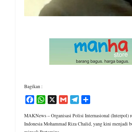
Bagikan :
F
W
X
G
T
S
a
h
m
e
h
MAKNews – Organisasi Polisi Internasional (Interpol)
c
a
a
l
a
Indonesia Mohammad Riza Chalid, yang kini menjadi bur
e
t
i
e
r