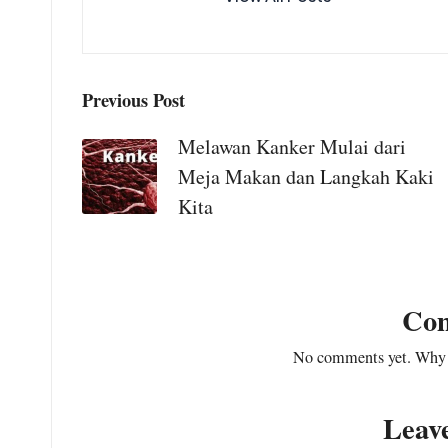
Post
Previous Post
navigation
Melawan Kanker Mulai dari
Meja Makan dan Langkah Kaki
Kita
Kepala Desa Situ
Ilir, Gratiskan
Co
Servis Motor
untuk Warga
No comments yet. Why do
July 31, 2026
No Comments
Leav