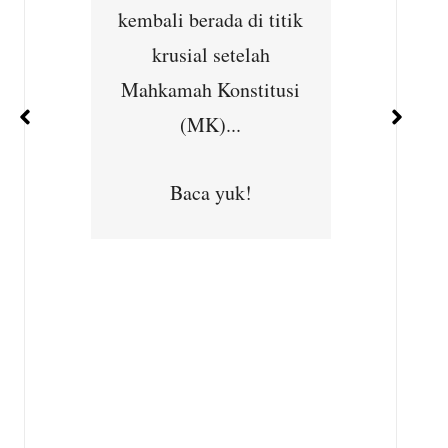
ernet
kembali berada di titik
Cibu
han
krusial setelah
Seba
ejajar
Mahkamah Konstitusi
kepedu
 dan
(MK)...
masya
ara...
Subhan,
Baca yuk!
Desa
Kec
B