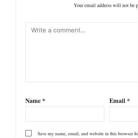
Your email address will not be 
Cibungbulang –
Sebagai bentuk
kepedulian terhadap
masyarakat, Bapak
Subhan, S.IP, Kepala
Desa Situ Ilir,
Kecamatan...
Baca yuk!
Name
*
Email
*
Save my name, email, and website in this browser fo