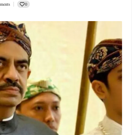
0
ments