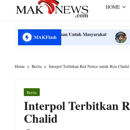
r
e
HOME
a
m
m
mengabarkan
a
dengan
 Cek Kendaraan Untuk Masyarakat
Keadilan Konsu
MAKFlash
August 2, 2026
benar
k
 Cek Kendaraan Untuk Masyarakat
Keadilan Konsu
-
August 2, 2026
Home
Berita
Interpol Terbitkan Red Notice untuk Riza Chalid
n
e
Posted
Berita
w
in
Interpol Terbitkan R
s.
Chalid
c