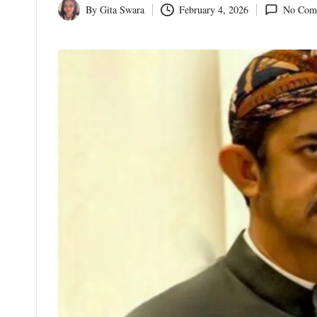
o
By
Gita Swara
February 4, 2026
No Com
Posted
by
m