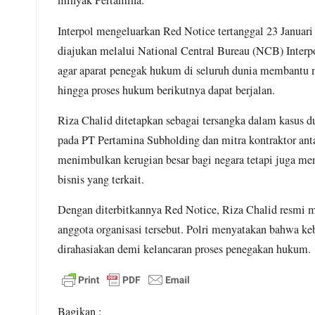
minyak Pertamina.
b
s
l
g
e
o
A
r
Interpol mengeluarkan Red Notice tertanggal 23 Januar
o
p
a
diajukan melalui National Central Bureau (NCB) Interpol
agar aparat penegak hukum di seluruh dunia membantu
k
p
m
hingga proses hukum berikutnya dapat berjalan.
Riza Chalid ditetapkan sebagai tersangka dalam kasus 
pada PT Pertamina Subholding dan mitra kontraktor anta
menimbulkan kerugian besar bagi negara tetapi juga me
bisnis yang terkait.
Dengan diterbitkannya Red Notice, Riza Chalid resmi ma
anggota organisasi tersebut. Polri menyatakan bahwa ke
dirahasiakan demi kelancaran proses penegakan hukum.
Bagikan :