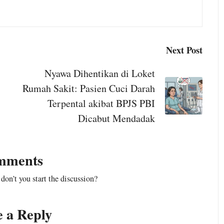
Next Post
Nyawa Dihentikan di Loket
Rumah Sakit: Pasien Cuci Darah
Terpental akibat BPJS PBI
Keadilan
Dicabut Mendadak
Konsume
Telekomunik
dan Putusa
mments
August 2, 2026
n’t you start the discussion?
No Comments
KNPI
e a Reply
Di era digital 
Cibungbulang dan