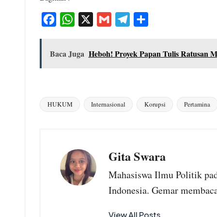
F
W
X
G
T
S
a
h
m
e
h
c
a
a
l
a
Baca Juga
Heboh! Proyek Papan Tulis Ratusan Mi
e
t
i
e
r
b
s
l
g
e
o
A
r
HUKUM
Internasional
Korupsi
Pertamina
o
p
a
Tags:
k
p
m
Gita Swara
Mahasiswa Ilmu Politik pada
Indonesia. Gemar membaca
View All Posts