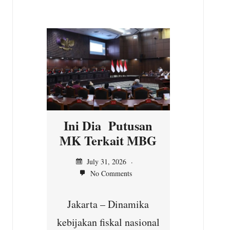
n
Ini Dia Putusan
Kepal
asi
MK Terkait MBG
Ilir,
n MK
Ser
July 31, 2026
No Comments
unt
Jul
Jakarta – Dinamika
No
yang
kebijakan fiskal nasional