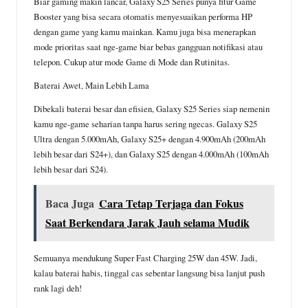
Biar gaming makin lancar, Galaxy S25 Series punya fitur Game
Booster yang bisa secara otomatis menyesuaikan performa HP
dengan game yang kamu mainkan. Kamu juga bisa menerapkan
mode prioritas saat nge-game biar bebas gangguan notifikasi atau
telepon. Cukup atur mode Game di Mode dan Rutinitas.
Baterai Awet, Main Lebih Lama
Dibekali baterai besar dan efisien, Galaxy S25 Series siap nemenin
kamu nge-game seharian tanpa harus sering ngecas. Galaxy S25
Ultra dengan 5.000mAh, Galaxy S25+ dengan 4.900mAh (200mAh
lebih besar dari S24+), dan Galaxy S25 dengan 4.000mAh (100mAh
lebih besar dari S24).
Baca Juga
Cara Tetap Terjaga dan Fokus
Saat Berkendara Jarak Jauh selama Mudik
Semuanya mendukung Super Fast Charging 25W dan 45W. Jadi,
kalau baterai habis, tinggal cas sebentar langsung bisa lanjut push
rank lagi deh!