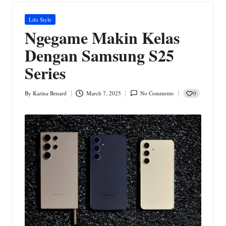
w
s.
Posted
Life Style
in
Ngegame Makin Kelas
c
Dengan Samsung S25
o
Series
m
0
By
Karina Benard
March 7, 2025
No Comments
Posted
by