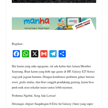
Bagikan :
F
W
X
G
T
S
a
h
m
e
h
Hai kamu yang suka ngegame, ini ada kabar dari laman Member
c
a
a
l
a
Samsung. Buat kamu yang hobi nge-game di HP, Galaxy S25 Series
e
t
i
e
r
siap jadi jagoan barumu. Dengan kombinasi performa gahar, baterai
awet, grafis mulus, dan fitur canggih pendukung gaming, kamu bisa
b
s
l
g
e
push rank atau sekadar main santai lebih nyaman.
o
A
r
Performa Ngebut, Seng Ada Lawan!
o
p
a
Ditenagai chipset Snapdragon 8 Elite for Galaxy (3nm) yang super
k
p
m