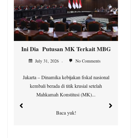
Ini Dia Putusan MK Terkait MBG
K
July 31, 2026
No Comments
Jakarta – Dinamika kebijakan fiskal nasional
kembali berada di titik krusial setelah
Ci
Mahkamah Konstitusi (MK)...
t
Baca yuk!