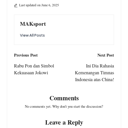
o
A
r
Last updated on June 6, 2025
o
p
a
k
p
m
MAKsport
View All Posts
Post
Previous Post
Next Post
navigation
Rabu Pon dan Simbol
Ini Dia Rahasia
Kekuasaan Jokowi
Kemenangan Timnas
Indonesia atas China!
Comments
No comments yet. Why don’t you start the discussion?
Leave a Reply