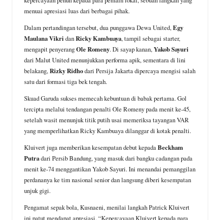
o
p
a
menuai apresiasi luas dari berbagai pihak.
k
p
m
Dalam pertandingan tersebut, dua punggawa Dewa United,
Egy
Maulana Vikri
dan
Ricky Kambuaya
, tampil sebagai starter,
mengapit penyerang
Ole Romeny
. Di sayap kanan,
Yakob Sayuri
dari Malut United menunjukkan performa apik, sementara di lini
belakang,
Rizky Ridho
dari Persija Jakarta dipercaya mengisi salah
satu dari formasi tiga bek tengah.
Skuad Garuda sukses memecah kebuntuan di babak pertama. Gol
tercipta melalui tendangan penalti Ole Romeny pada menit ke-45,
setelah wasit menunjuk titik putih usai memeriksa tayangan VAR
yang memperlihatkan Ricky Kambuaya dilanggar di kotak penalti.
Kluivert juga memberikan kesempatan debut kepada
Beckham
Putra
dari Persib Bandung, yang masuk dari bangku cadangan pada
menit ke-74 menggantikan Yakob Sayuri. Ini menandai pemanggilan
perdananya ke tim nasional senior dan langsung diberi kesempatan
unjuk gigi.
Pengamat sepak bola, Kusnaeni, menilai langkah Patrick Kluivert
ini patut mendapat apresiasi. “Kepercayaan Kluivert kepada para