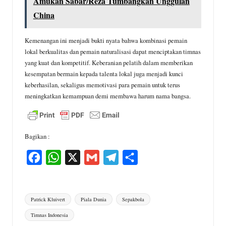
Amukan Sabar/Reza Tumbangkan Unggulan
China
Kemenangan ini menjadi bukti nyata bahwa kombinasi pemain
lokal berkualitas dan pemain naturalisasi dapat menciptakan timnas
yang kuat dan kompetitif. Keberanian pelatih dalam memberikan
kesempatan bermain kepada talenta lokal juga menjadi kunci
keberhasilan, sekaligus memotivasi para pemain untuk terus
meningkatkan kemampuan demi membawa harum nama bangsa.
Bagikan :
F
W
X
G
T
S
a
h
m
e
h
c
a
a
l
a
Tags:
Patrick Kluivert
Piala Dunia
Sepakbola
e
t
i
e
r
Timnas Indonesia
b
s
l
g
e