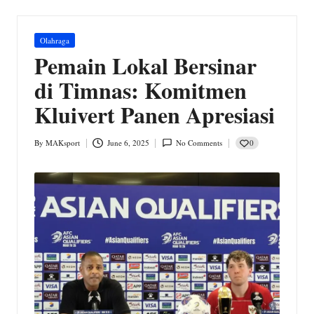
w
s.
Posted
Olahraga
c
in
Pemain Lokal Bersinar
o
di Timnas: Komitmen
m
Kluivert Panen Apresiasi
0
By
MAKsport
June 6, 2025
No Comments
Posted
by