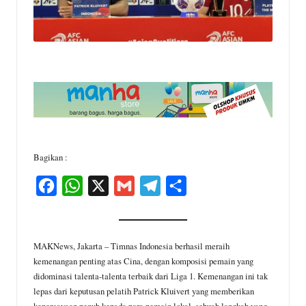
Bagikan :
F
W
X
G
T
S
a
h
m
e
h
c
a
a
l
a
e
t
i
e
r
MAKNews, Jakarta – Timnas Indonesia berhasil meraih
kemenangan penting atas Cina, dengan komposisi pemain yang
b
s
l
g
e
didominasi talenta-talenta terbaik dari Liga 1. Kemenangan ini tak
o
A
r
lepas dari keputusan pelatih Patrick Kluivert yang memberikan
kepercayaan penuh kepada para pemain lokal, sebuah langkah yang