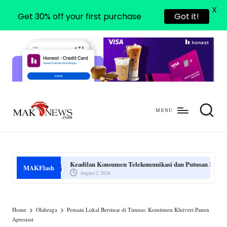
X
Get 30% off your first purchase
Got it!
MENU
m
mengabarkan
a
dengan
benar
k
Keadilan Konsumen Telekomunikasi dan Putusan MK
Ini Di
MAKFlash
-
August 2, 2026
July 
n
e
Home
Olahraga
Pemain Lokal Bersinar di Timnas: Komitmen Kluivert Panen
Apresiasi