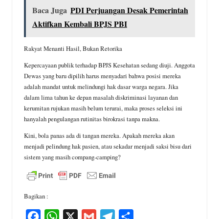
Baca Juga
PDI Perjuangan Desak Pemerintah
Aktifkan Kembali BPJS PBI
Rakyat Menanti Hasil, Bukan Retorika
Kepercayaan publik terhadap BPJS Kesehatan sedang diuji. Anggota
Dewas yang baru dipilih harus menyadari bahwa posisi mereka
adalah mandat untuk melindungi hak dasar warga negara. Jika
dalam lima tahun ke depan masalah diskriminasi layanan dan
kerumitan rujukan masih belum terurai, maka proses seleksi ini
hanyalah pengulangan rutinitas birokrasi tanpa makna.
Kini, bola panas ada di tangan mereka. Apakah mereka akan
menjadi pelindung hak pasien, atau sekadar menjadi saksi bisu dari
sistem yang masih compang-camping?
Bagikan :
F
W
X
G
T
S