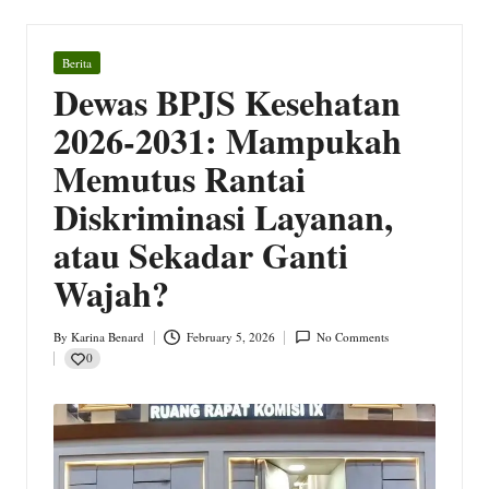
w
s.
Posted
Berita
c
in
Dewas BPJS Kesehatan
o
2026-2031: Mampukah
m
Memutus Rantai
Diskriminasi Layanan,
atau Sekadar Ganti
Wajah?
By
Karina Benard
February 5, 2026
No Comments
Posted
0
by