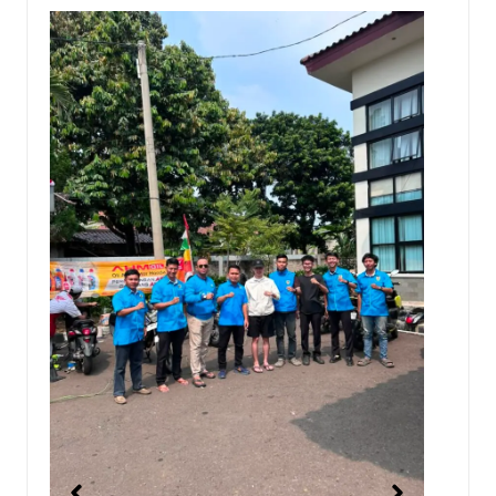
Keadilan Konsumen
Telekomunikasi dan Putusan 
August 2, 2026
No Comments
Di era digital yang menempatkan intern
sebagai kebutuhan primer—bahkan seja
dengan pangan dan energi—relasi antara