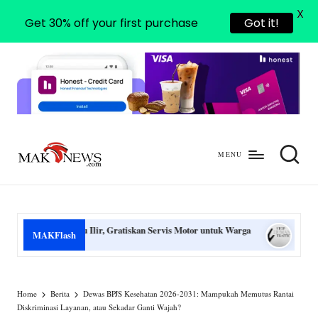
X
Get 30% off your first purchase
Got it!
MENU
m
mengabarkan
a
dengan
benar
k
itu Ilir, Gratiskan Servis Motor untuk Warga
Luka Tak Kasat Mata di
MAKFlash
-
July 30, 2026
n
e
Home
Berita
Dewas BPJS Kesehatan 2026-2031: Mampukah Memutus Rantai
Diskriminasi Layanan, atau Sekadar Ganti Wajah?