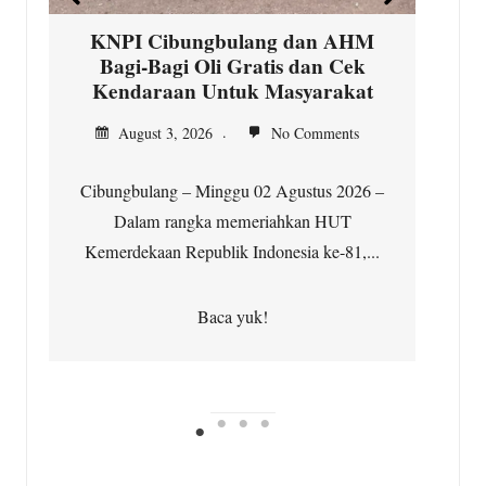
Baca yuk!
ng dan AHM
tis dan Cek
Masyarakat
No Comments
2 Agustus 2026 –
riahkan HUT
onesia ke-81,...
!