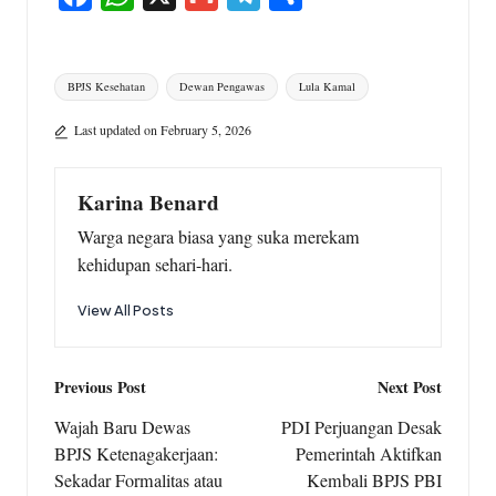
a
h
m
e
h
c
a
a
l
a
Tags:
BPJS Kesehatan
Dewan Pengawas
Lula Kamal
e
t
i
e
r
b
s
l
g
e
Last updated on February 5, 2026
o
A
r
o
p
a
Karina Benard
k
p
m
Warga negara biasa yang suka merekam
kehidupan sehari-hari.
View All Posts
Post
Previous Post
Next Post
navigation
Wajah Baru Dewas
PDI Perjuangan Desak
BPJS Ketenagakerjaan:
Pemerintah Aktifkan
Sekadar Formalitas atau
Kembali BPJS PBI