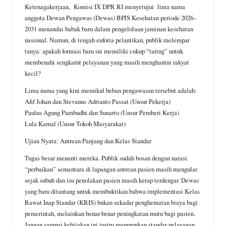
e
t
i
e
r
Ketenagakerjaan, Komisi IX DPR RI menyetujui lima nama
anggota Dewan Pengawas (Dewas) BPJS Kesehatan periode 2026–
b
s
l
g
e
2031 menandai babak baru dalam pengelolaan jaminan kesehatan
o
A
r
nasional. Namun, di tengah euforia pelantikan, publik melempar
o
p
a
tanya: apakah formasi baru ini memiliki cukup “taring” untuk
membenahi sengkarut pelayanan yang masih menghantui rakyat
k
p
m
kecil?
Lima nama yang kini memikul beban pengawasan tersebut adalah:
Afif Johan dan Stevanus Adrianto Passat (Unsur Pekerja)
Paulus Agung Pambudhi dan Sunarto (Unsur Pemberi Kerja)
Lula Kamal (Unsur Tokoh Masyarakat)
Ujian Nyata: Antrean Panjang dan Kelas Standar
Tugas besar menanti mereka. Publik sudah bosan dengan narasi
“perbaikan” sementara di lapangan antrean pasien masih mengular
sejak subuh dan isu penolakan pasien masih kerap terdengar. Dewas
yang baru ditantang untuk membuktikan bahwa implementasi Kelas
Rawat Inap Standar (KRIS) bukan sekadar penghematan biaya bagi
pemerintah, melainkan benar-benar peningkatan mutu bagi pasien.
Jangan sampai kebijakan ini justru menurunkan standar pelayanan